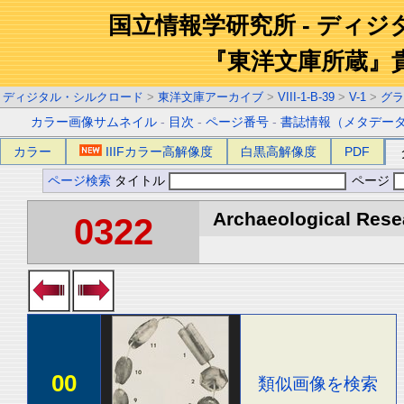
国立情報学研究所 - ディ
『東洋文庫所蔵』
ディジタル・シルクロード
>
東洋文庫アーカイブ
>
VIII-1-B-39
>
V-1
>
グラ
カラー画像サムネイル
-
目次
-
ページ番号
-
書誌情報（メタデー
カラー
IIIFカラー高解像度
白黒高解像度
PDF
ページ検索
タイトル
ページ
Archaeological Resea
0322
00
類似画像を検索