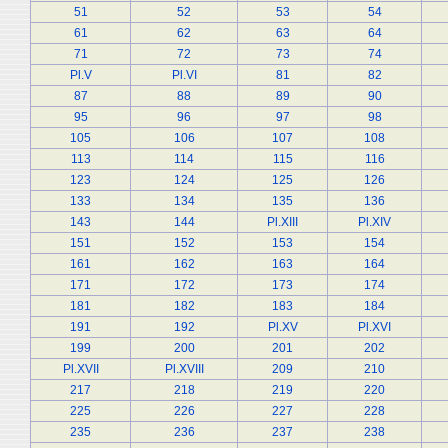
51
52
53
54
61
62
63
64
71
72
73
74
Pl.V
Pl.VI
81
82
87
88
89
90
95
96
97
98
105
106
107
108
113
114
115
116
123
124
125
126
133
134
135
136
143
144
Pl.XIII
Pl.XIV
151
152
153
154
161
162
163
164
171
172
173
174
181
182
183
184
191
192
Pl.XV
Pl.XVI
199
200
201
202
Pl.XVII
Pl.XVIII
209
210
217
218
219
220
225
226
227
228
235
236
237
238