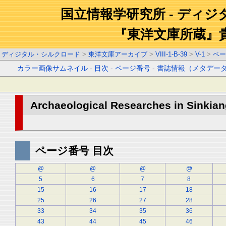
国立情報学研究所 - ディ
『東洋文庫所蔵』
ディジタル・シルクロード
>
東洋文庫アーカイブ
>
VIII-1-B-39
>
V-1
>
ペー
カラー画像サムネイル
-
目次
-
ページ番号
-
書誌情報（メタデー
Archaeological Researches in Sinkiang
ページ番号 目次
@
@
@
@
5
6
7
8
15
16
17
18
25
26
27
28
33
34
35
36
43
44
45
46