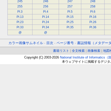
245
246
247
248
255
256
257
258
Pl.3
Pl.4
Pl.5
Pl.6
Pl.13
Pl.14
Pl.15
Pl.16
Pl.23
Pl.24
Pl.25
Pl.26
Pl.33
Pl.34
Pl.35
Pl.36
@
@
カラー画像サムネイル
-
目次
-
ページ番号
-
書誌情報（メタデー
書籍リスト
|
全文検索
|
画像検索
|
地図
Copyright (C) 2003-2026
National Institute of Inform
本ウェブサイトに掲載するデジタ