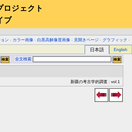
プロジェクト
イブ
ション
-
カラー画像
-
白黒高解像度画像
-
見開きページ
-
グラフィック
-
日本語
English
全文検索
新疆の考古学的調査 : vol.1