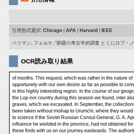
引用形式選択:
Chicago
|
APA
|
Harvard
|
IEEE
ベリマン, フォルケ. “新疆の考古学的調査 とくにロプ・ノール
OCR読み取り結果
of months. This request, which was rather in the nature of a
opportunely with our own desire as far as possible to com
in this highly interesting region. In the course of our geog
the Lop-nor country during this season we found, inter ali
graves, which we excavated. In September, the collection
been taken without mishap to Urumchi, where they would 
to science if the Soviet Russian Consul-General, G. A. Apr
influence he wielded in the province, had not obtained for
these finds with us on our journey eastwards. The authoriti