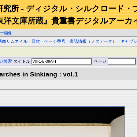
研究所 - ディジタル・シルクロード・
東洋文庫所蔵』貴重書デジタルアーカ
ー画像
画像サムネイル
-
目次
-
ページ番号
-
書誌情報（メタデータ）
-
キャプ
ジ検索
タイトル
ページ
rches in Sinkiang : vol.1