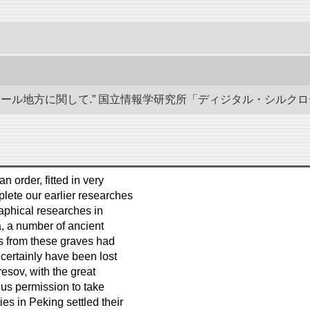
地方に関して.” 国立情報学研究所「ディジタル・シルクロード」／東洋文
n order, fitted in very
plete our earlier researches
raphical researches in
a, a number of ancient
s from these graves had
certainly have been lost
esov, with the great
 us permission to take
es in Peking settled their