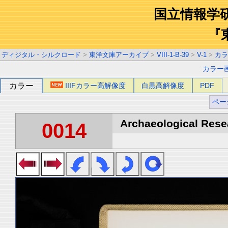
国立情報学
『
ディジタル・シルクロード
>
東洋文庫アーカイブ
>
VIII-1-B-39
>
V-1
>
カラ
カラー
カラー
IIIFカラー高解像度
白黒高解像度
PDF
ペー
Archaeological Resea
0014