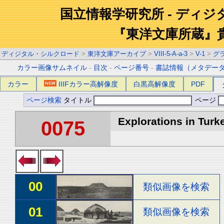
国立情報学研究所 - ディ
『東洋文庫所蔵』
ディジタル・シルクロード
>
東洋文庫アーカイブ
>
VIII-5-A-a-3
>
V-1
>
グ
カラー画像サムネイル
-
目次
-
ページ番号
-
書誌情報（メタデー
カラー
IIIFカラー高解像度
白黒高解像度
PDF
ページ検索
タイトル
ページ
Explorations in Turke
0075
00
類似画像を検索
01
類似画像を検索