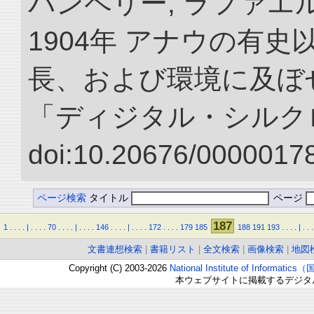
パンペリー, ラファエル
1904年 アナウの有
長、および環境に及ぼせ
「ディジタル・シルク
doi:10.20676/00000178
ページ検索
タイトル
ページ
187
1
.
.
.
.
|
.
.
.
.
70
.
.
.
.
|
.
.
.
.
146
.
.
.
.
|
.
.
.
.
172
.
.
.
.
179
185
188
191
193
.
.
.
.
|
.
.
.
文書連想検索
|
書籍リスト
|
全文検索
|
画像検索
|
地図
Copyright (C) 2003-2026
National Institute of Inform
本ウェブサイトに掲載するデジタ