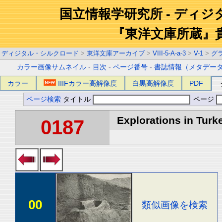
国立情報学研究所 - ディ
『東洋文庫所蔵』
ディジタル・シルクロード
>
東洋文庫アーカイブ
>
VIII-5-A-a-3
>
V-1
>
グ
カラー画像サムネイル
-
目次
-
ページ番号
-
書誌情報（メタデー
カラー
IIIFカラー高解像度
白黒高解像度
PDF
ページ検索
タイトル
ページ
Explorations in Turke
0187
00
類似画像を検索