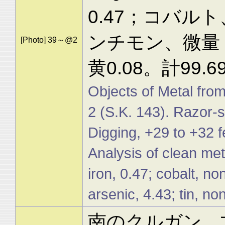
0.47；コバ
ンチモン、微量；
[Photo] 39～@2
黄0.08。計99.6
Objects of Metal from
2 (S.K. 143). Razor-
Digging, +29 to +32 fe
Analysis of clean met
iron, 0.47; cobalt, no
arsenic, 4.43; tin, non
南のクルガン、文