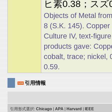
ヒ素0.38；スズ0
Objects of Metal from
8 (S.K. 145). Copper 
Culture IV, text-figur
products gave: Copper
cobalt, trace; nickel,
0.59.
引用情報
引用形式選択:
Chicago
|
APA
|
Harvard
|
IEEE