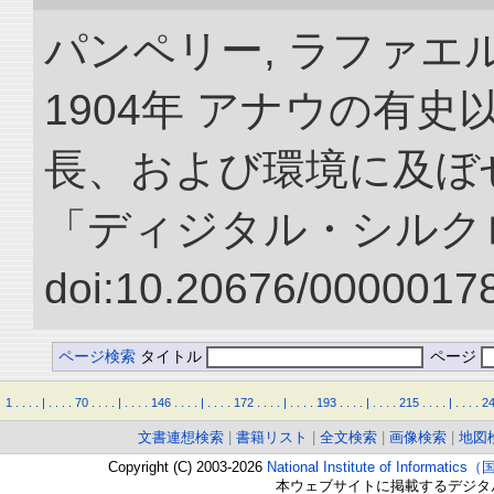
パンペリー, ラファエル
1904年 アナウの有
長、および環境に及ぼせ
「ディジタル・シルク
doi:10.20676/00000178
ページ検索
タイトル
ページ
1
.
.
.
.
|
.
.
.
.
70
.
.
.
.
|
.
.
.
.
146
.
.
.
.
|
.
.
.
.
172
.
.
.
.
|
.
.
.
.
193
.
.
.
.
|
.
.
.
.
215
.
.
.
.
|
.
.
.
.
2
文書連想検索
|
書籍リスト
|
全文検索
|
画像検索
|
地図
Copyright (C) 2003-2026
National Institute of Inform
本ウェブサイトに掲載するデジタ