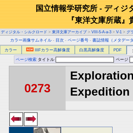
国立情報学研究所 - ディ
『東洋文庫所蔵』
ディジタル・シルクロード
>
東洋文庫アーカイブ
>
VIII-5-A-a-3
>
V-1
>
グ
カラー画像サムネイル
-
目次
-
ページ番号
-
書誌情報（メタデー
カラー
IIIFカラー高解像度
白黒高解像度
PDF
ページ検索
タイトル
ページ
Exploration
0273
Expedition 