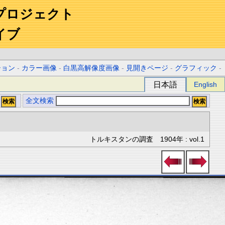
プロジェクト
イブ
ション
-
カラー画像
-
白黒高解像度画像
-
見開きページ
-
グラフィック
-
日本語
English
全文検索
トルキスタンの調査 1904年 : vol.1