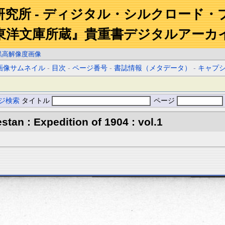
研究所 - ディジタル・シルクロード・
東洋文庫所蔵』貴重書デジタルアーカ
黒高解像度画像
画像サムネイル
-
目次
-
ページ番号
-
書誌情報（メタデータ）
-
キャプ
ジ検索
タイトル
ページ
stan : Expedition of 1904 : vol.1