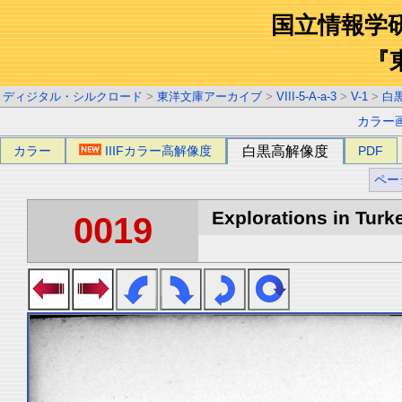
国立情報学
『
ディジタル・シルクロード
>
東洋文庫アーカイブ
>
VIII-5-A-a-3
>
V-1
>
白
カラー
カラー
IIIFカラー高解像度
白黒高解像度
PDF
ペー
Explorations in Turke
0019