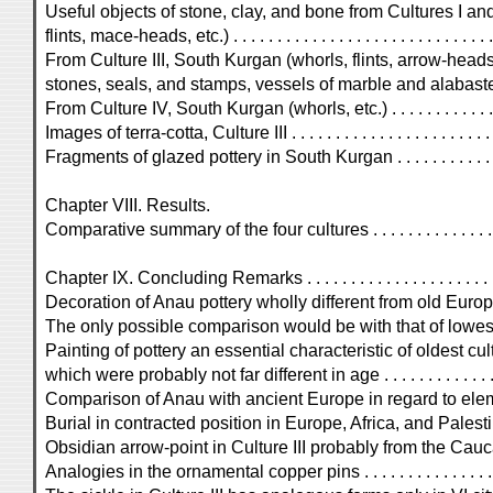
Useful objects of stone, clay, and bone from Cultures I and
flints, mace-heads, etc.) . . . . . . . . . . . . . . . . . . . . . . . . . . . . . 
From Culture III, South Kurgan (whorls, flints, arrow-head
stones, seals, and stamps, vessels of marble and alabaster) . . . 
From Culture IV, South Kurgan (whorls, etc.) . . . . . . . . . . . . . . . 
Images of terra-cotta, Culture III . . . . . . . . . . . . . . . . . . . . . . . .
Fragments of glazed pottery in South Kurgan . . . . . . . . . . . . . . . .
Chapter VIII. Results.
Comparative summary of the four cultures . . . . . . . . . . . . . . . . . 
Chapter IX. Concluding Remarks . . . . . . . . . . . . . . . . . . . . . . . . 
Decoration of Anau pottery wholly different from old European sy
The only possible comparison would be with that of lowest strat
Painting of pottery an essential characteristic of oldest cu
which were probably not far different in age . . . . . . . . . . . . . . . .
Comparison of Anau with ancient Europe in regard to eleme
Burial in contracted position in Europe, Africa, and Palestine . . . .
Obsidian arrow-point in Culture III probably from the Caucasus . . .
Analogies in the ornamental copper pins . . . . . . . . . . . . . . . . . . . 