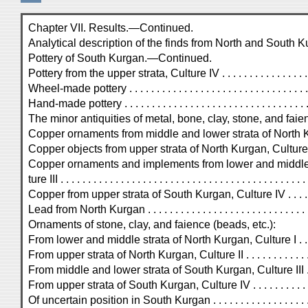
Chapter VII. Results.—Continued.
Analytical description of the finds from North and South
Pottery of South Kurgan.—Continued.
Pottery from the upper strata, Culture IV . . . . . . . . . . . . . . . . . .
Wheel-made pottery . . . . . . . . . . . . . . . . . . . . . . . . . . . . . . . . .
Hand-made pottery . . . . . . . . . . . . . . . . . . . . . . . . . . . . . . . . . . .
The minor antiquities of metal, bone, clay, stone, and faience 
Copper ornaments from middle and lower strata of North Kurgan
Copper objects from upper strata of North Kurgan, Culture II . . . . 
Copper ornaments and implements from lower and middle 
ture III . . . . . . . . . . . . . . . . . . . . . . . . . . . . . . . . . . . . . . . . . . 
Copper from upper strata of South Kurgan, Culture IV . . . . . . . . 
Lead from North Kurgan . . . . . . . . . . . . . . . . . . . . . . . . . . . . . . . 
Ornaments of stone, clay, and faience (beads, etc.):
From lower and middle strata of North Kurgan, Culture I . . . . . . . 
From upper strata of North Kurgan, Culture II . . . . . . . . . . . . . . .
From middle and lower strata of South Kurgan, Culture III . . . . . 
From upper strata of South Kurgan, Culture IV . . . . . . . . . . . . . . 
Of uncertain position in South Kurgan . . . . . . . . . . . . . . . . . . . . .