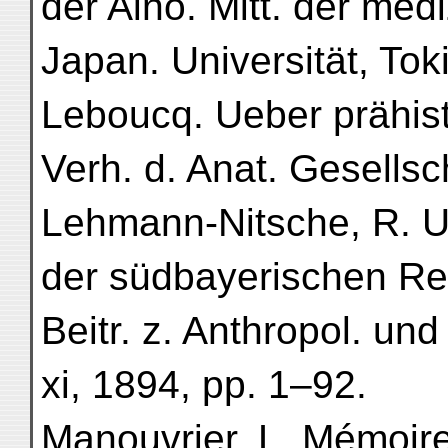
der Aino. Mitt. der medi
Japan. Universität, Toki
Leboucq. Ueber prähis
Verh. d. Anat. Gesellsc
Lehmann-Nitsche, R. U
der südbayerischen Re
Beitr. z. Anthropol. un
xi, 1894, pp. 1–92.
Manouvrier, L. Mémoire