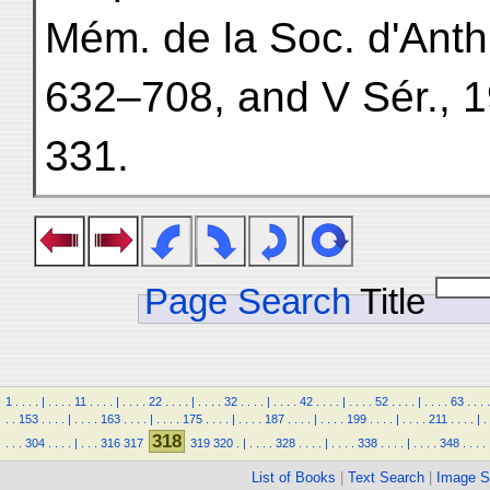
Mém. de la Soc. d'Anthr
632–708, and V Sér., 
331.
Page Search
Title
1
.
.
.
.
|
.
.
.
.
11
.
.
.
.
|
.
.
.
.
22
.
.
.
.
|
.
.
.
.
32
.
.
.
.
|
.
.
.
.
42
.
.
.
.
|
.
.
.
.
52
.
.
.
.
|
.
.
.
.
63
.
.
.
.
.
.
153
.
.
.
.
|
.
.
.
.
163
.
.
.
.
|
.
.
.
.
175
.
.
.
.
|
.
.
.
.
187
.
.
.
.
|
.
.
.
.
199
.
.
.
.
|
.
.
.
.
211
.
.
.
.
|
.
318
.
.
.
304
.
.
.
.
|
.
.
.
316
317
319
320
.
|
.
.
.
.
328
.
.
.
.
|
.
.
.
.
338
.
.
.
.
|
.
.
.
.
348
.
.
.
.
List of Books
|
Text Search
|
Image S