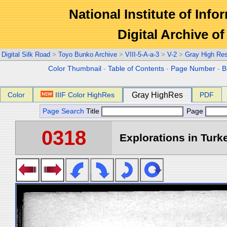
National Institute of Info
Digital Archive 
Digital Silk Road
>
Toyo Bunko Archive
>
VIII-5-A-a-3
>
V-2
>
Gray High Re
Color Thumbnail
-
Table of Contents
-
Page Number
-
B
Color
IIIF Color HighRes
Gray HighRes
PDF
Page Search
Title
Page
0318
Explorations in Turke