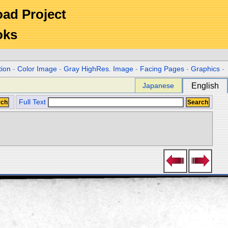
Road Project
oks
tion
-
Color Image
-
Gray HighRes. Image
-
Facing Pages
-
Graphics
-
Japanese
English
Full Text