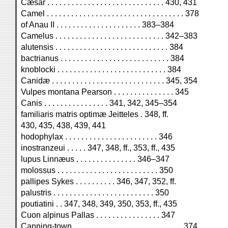
Cæsar . . . . . . . . . . . . . . . . . . . . . . . . . . . . . 430, 431
Camel . . . . . . . . . . . . . . . . . . . . . . . . . . . . . . . . . . 378
of Anau II . . . . . . . . . . . . . . . . . . . . . 383–384
Camelus . . . . . . . . . . . . . . . . . . . . . . . . . . . 342–383
alutensis . . . . . . . . . . . . . . . . . . . . . . . . . . . . 384
bactrianus . . . . . . . . . . . . . . . . . . . . . . . . . . . 384
knoblocki . . . . . . . . . . . . . . . . . . . . . . . . . . . 384
Canidæ . . . . . . . . . . . . . . . . . . . . . . . . . . . . 345, 354
Vulpes montana Pearson . . . . . . . . . . . . . . . 345
Canis . . . . . . . . . . . . . . . . 341, 342, 345–354
familiaris matris optimæ Jeitteles . 348, ff.
430, 435, 438, 439, 441
hodophylax . . . . . . . . . . . . . . . . . . . . . . . 346
inostranzeui . . . . . 347, 348, ff., 353, ff., 435
lupus Linnæus . . . . . . . . . . . . . . . 346–347
molossus . . . . . . . . . . . . . . . . . . . . . . . . . 350
pallipes Sykes . . . . . . . . . . 346, 347, 352, ff.
palustris . . . . . . . . . . . . . . . . . . . . . . . . . 350
poutiatini . . 347, 348, 349, 350, 353, ff., 435
Cuon alpinus Pallas . . . . . . . . . . . . . . . . 347
Canning-town . . . . . . . . . . . . . . . . . . . . . . . . . . . 374