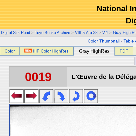
National In
Di
Digital Silk Road
>
Toyo Bunko Archive
>
VIII-5-A-a-33
>
V-1
>
Gray High R
Color Thumbnail
-
Table 
Color
IIIF Color HighRes
Gray HighRes
PDF
0019
L'Œuvre de la Déléga