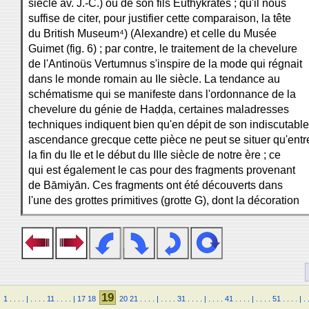
siècle av. J.-C.) ou de son fils Euthykrates ; qu'il nous
suffise de citer, pour justifier cette comparaison, la tête
du British Museum⁴) (Alexandre) et celle du Musée
Guimet (fig. 6) ; par contre, le traitement de la chevelure
de l'Antinoüs Vertumnus s'inspire de la mode qui régnait
dans le monde romain au IIe siècle. La tendance au
schématisme qui se manifeste dans l'ordonnance de la
chevelure du génie de Haḍḍa, certaines maladresses
techniques indiquent bien qu'en dépit de son indiscutable
ascendance grecque cette pièce ne peut se situer qu'entr
la fin du IIe et le début du IIIe siècle de notre ère ; ce
qui est également le cas pour des fragments provenant
de Bāmiyān. Ces fragments ont été découverts dans
l'une des grottes primitives (grotte G), dont la décoration
19
1
.
.
.
.
|
.
.
.
.
11
.
.
.
.
|
17
18
20
21
.
.
.
.
|
.
.
.
.
31
.
.
.
.
|
.
.
.
.
41
.
.
.
.
|
.
.
.
.
51
.
.
.
.
|
.