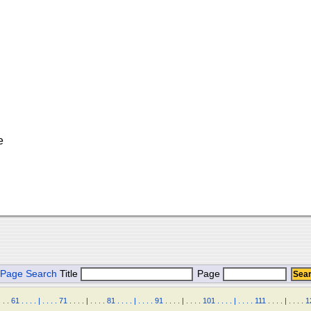
e
Page Search
Title
Page
.
.
.
61
.
.
.
.
|
.
.
.
.
71
.
.
.
.
|
.
.
.
.
81
.
.
.
.
|
.
.
.
.
91
.
.
.
.
|
.
.
.
.
101
.
.
.
.
|
.
.
.
.
111
.
.
.
.
|
.
.
.
.
1