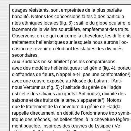
quages résistants, sont empreintes de la plus parfaite
banalité. Notons les concessions faites à des particula-
rités ethniques locales (fig. 3) : saillie du globe oculaire, e
facement de la visière sourcilière, empâtement des traits.
Observons, en ce qui concerne la chevelure, les différent
traitements hellénistiques sur lesquels nous aurons l'oc-
casion de revenir en étudiant les statues des divinités
secondaires.
Aux Buddhas ne se limitent pas les comparaisons
avec des modèles hellénistiques ; tel génie (fig. 4), porteu
d'offrandes de fleurs, n'appelle-t-il pas une confrontation¹)
avec une œuvre exposée au Musée du Latran : l'Anti-
noüs Vertumnus (fig. 5) ; l'attitude du génie de Haḍḍa
est celle des silvains auxquels l'Antinoüs²), divinité des
saisons et des fruits de la terre, s'apparente³). Notons
que le traitement de la chevelure du génie de Haḍḍa
rappelle directement, en dépit de l'ordonnance trop symé-
trique des mèches, les belles têtes, à la chevelure légère-
ment bouclée, inspirées des œuvres de Lysippe (IVe