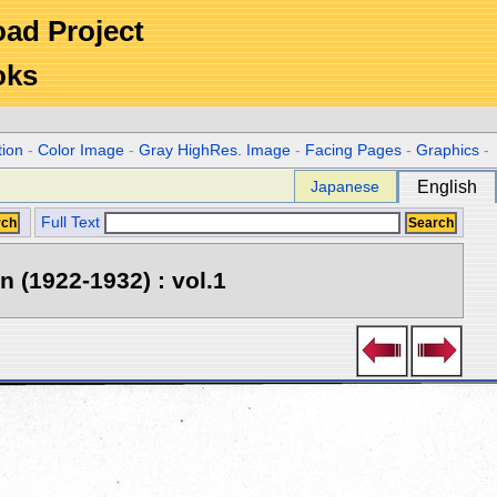
Road Project
oks
tion
-
Color Image
-
Gray HighRes. Image
-
Facing Pages
-
Graphics
-
Japanese
English
Full Text
 (1922-1932) : vol.1