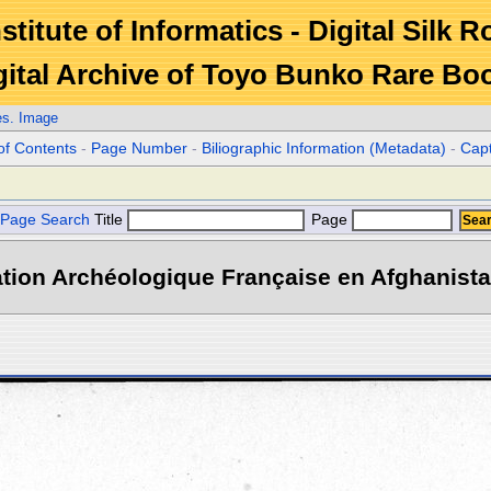
stitute of Informatics - Digital Silk 
gital Archive of Toyo Bunko Rare Bo
es. Image
of Contents
-
Page Number
-
Biliographic Information (Metadata)
-
Cap
Page Search
Title
Page
tion Archéologique Française en Afghanistan