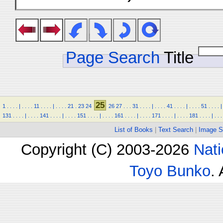
Page Search
Title
25
1
.
.
.
.
|
.
.
.
.
11
.
.
.
.
|
.
.
.
.
21
.
23
24
26
27
.
.
.
31
.
.
.
.
|
.
.
.
.
41
.
.
.
.
|
.
.
.
.
51
.
.
.
.
|
131
.
.
.
.
|
.
.
.
.
141
.
.
.
.
|
.
.
.
.
151
.
.
.
.
|
.
.
.
.
161
.
.
.
.
|
.
.
.
.
171
.
.
.
.
|
.
.
.
.
181
.
.
.
.
|
.
.
.
List of Books
|
Text Search
|
Image S
Copyright (C) 2003-2026
Nati
Toyo Bunko
.