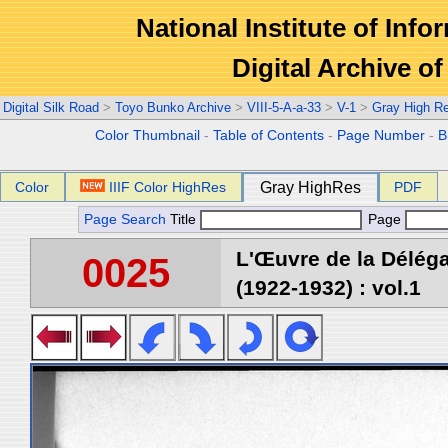
National Institute of Info
Digital Archive 
Digital Silk Road
>
Toyo Bunko Archive
>
VIII-5-A-a-33
>
V-1
>
Gray High R
Color Thumbnail
-
Table of Contents
-
Page Number
-
B
Color
IIIF Color HighRes
Gray HighRes
PDF
Page Search
Title
Page
L'Œuvre de la Délég
0025
(1922-1932) : vol.1