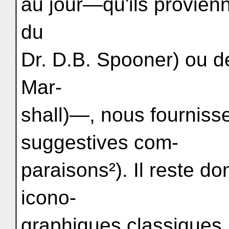
au jour—qu'ils provienn
du
Dr. D.B. Spooner) ou de
Mar-
shall)—, nous fournisse
suggestives com-
paraisons²). Il reste d
icono-
graphiques classiques,