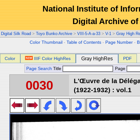
National Institute of Info
Digital Archive 
Digital Silk Road
>
Toyo Bunko Archive
>
VIII-5-A-a-33
>
V-1
>
Gray High R
Color Thumbnail
-
Table of Contents
-
Page Number
-
B
Color
IIIF Color HighRes
Gray HighRes
PDF
Page Search
Title
Page
L'Œuvre de la Délég
0030
(1922-1932) : vol.1