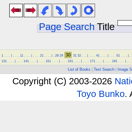
Page Search
Title
30
1
.
.
.
.
|
.
.
.
.
11
.
.
.
.
|
.
.
.
.
21
.
.
.
.
|
.
28
29
31
32
.
.
.
|
.
.
.
.
41
.
.
.
.
|
.
.
.
.
51
.
.
.
.
|
.
131
.
.
.
.
|
.
.
.
.
141
.
.
.
.
|
.
.
.
.
151
.
.
.
.
|
.
.
.
.
161
.
.
.
.
|
.
.
.
.
171
.
.
.
.
|
.
.
.
.
181
.
.
.
.
|
.
.
.
List of Books
|
Text Search
|
Image S
Copyright (C) 2003-2026
Nati
Toyo Bunko
.