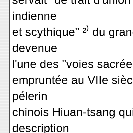
indienne
et scythique" ²⁾ du gra
devenue
l'une des "voies sacrée
empruntée au VIIe siècl
pélerin
chinois Hiuan-tsang qu
description