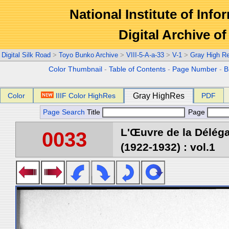
National Institute of Info
Digital Archive 
Digital Silk Road
>
Toyo Bunko Archive
>
VIII-5-A-a-33
>
V-1
>
Gray High R
Color Thumbnail
-
Table of Contents
-
Page Number
-
B
Color
IIIF Color HighRes
Gray HighRes
PDF
Page Search
Title
Page
L'Œuvre de la Délég
0033
(1922-1932) : vol.1