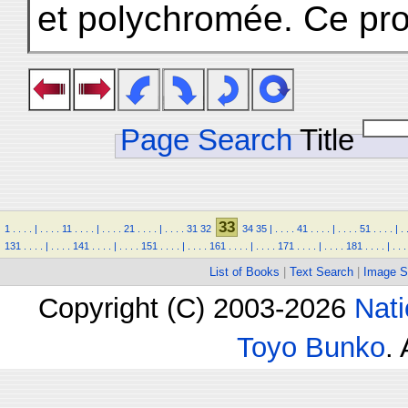
et polychromée. Ce pr
Page Search
Title
33
1
.
.
.
.
|
.
.
.
.
11
.
.
.
.
|
.
.
.
.
21
.
.
.
.
|
.
.
.
.
31
32
34
35
|
.
.
.
.
41
.
.
.
.
|
.
.
.
.
51
.
.
.
.
|
.
131
.
.
.
.
|
.
.
.
.
141
.
.
.
.
|
.
.
.
.
151
.
.
.
.
|
.
.
.
.
161
.
.
.
.
|
.
.
.
.
171
.
.
.
.
|
.
.
.
.
181
.
.
.
.
|
.
.
.
List of Books
|
Text Search
|
Image S
Copyright (C) 2003-2026
Nati
Toyo Bunko
.