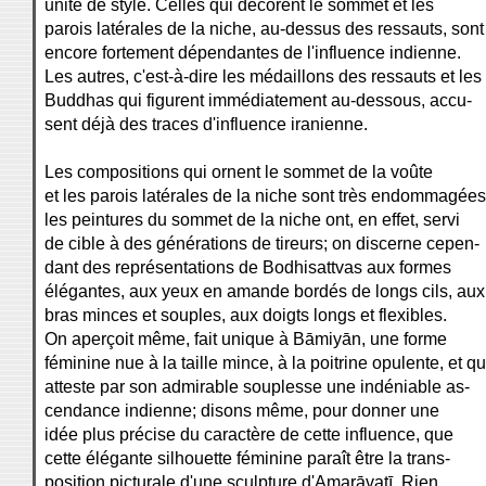
unité de style. Celles qui décorent le sommet et les
parois latérales de la niche, au-dessus des ressauts, sont
encore fortement dépendantes de l'influence indienne.
Les autres, c'est-à-dire les médaillons des ressauts et les
Buddhas qui figurent immédiatement au-dessous, accu-
sent déjà des traces d'influence iranienne.
Les compositions qui ornent le sommet de la voûte
et les parois latérales de la niche sont très endommagées
les peintures du sommet de la niche ont, en effet, servi
de cible à des générations de tireurs; on discerne cepen-
dant des représentations de Bodhisattvas aux formes
élégantes, aux yeux en amande bordés de longs cils, aux
bras minces et souples, aux doigts longs et flexibles.
On aperçoit même, fait unique à Bāmiyān, une forme
féminine nue à la taille mince, à la poitrine opulente, et qu
atteste par son admirable souplesse une indéniable as-
cendance indienne; disons même, pour donner une
idée plus précise du caractère de cette influence, que
cette élégante silhouette féminine paraît être la trans-
position picturale d'une sculpture d'Amarāvatī. Rien