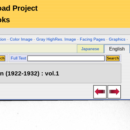
Road Project
oks
tion
-
Color Image
-
Gray HighRes. Image
-
Facing Pages
-
Graphics
-
Japanese
English
Full Text
 (1922-1932) : vol.1