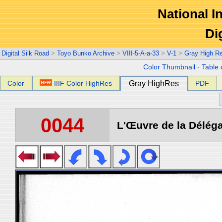
National In
Di
Digital Silk Road
>
Toyo Bunko Archive
>
VIII-5-A-a-33
>
V-1
>
Gray High R
Color Thumbnail
-
Table 
Color
IIIF Color HighRes
Gray HighRes
PDF
0044
L'Œuvre de la Déléga