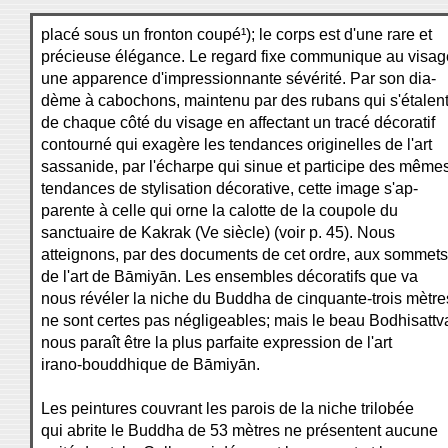
placé sous un fronton coupé¹); le corps est d'une rare et
précieuse élégance. Le regard fixe communique au visag
une apparence d'impressionnante sévérité. Par son dia-
dème à cabochons, maintenu par des rubans qui s'étalen
de chaque côté du visage en affectant un tracé décoratif
contourné qui exagère les tendances originelles de l'art
sassanide, par l'écharpe qui sinue et participe des même
tendances de stylisation décorative, cette image s'ap-
parente à celle qui orne la calotte de la coupole du
sanctuaire de Kakrak (Ve siècle) (voir p. 45). Nous
atteignons, par des documents de cet ordre, aux sommets
de l'art de Bāmiyān. Les ensembles décoratifs que va
nous révéler la niche du Buddha de cinquante-trois mètre
ne sont certes pas négligeables; mais le beau Bodhisattv
nous paraît être la plus parfaite expression de l'art
irano-bouddhique de Bāmiyān.
Les peintures couvrant les parois de la niche trilobée
qui abrite le Buddha de 53 mètres ne présentent aucune