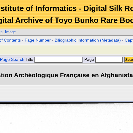
stitute of Informatics - Digital Silk 
gital Archive of Toyo Bunko Rare Bo
es. Image
of Contents
-
Page Number
-
Biliographic Information (Metadata)
-
Cap
Page Search
Title
Page
tion Archéologique Française en Afghanistan