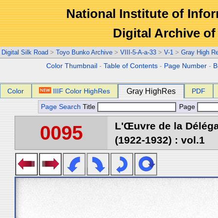
National Institute of Info
Digital Archive 
Digital Silk Road
>
Toyo Bunko Archive
>
VIII-5-A-a-33
>
V-1
>
Gray High R
Color Thumbnail
-
Table of Contents
-
Page Number
-
B
Color
IIIF Color HighRes
Gray HighRes
PDF
Page Search
Title
Page
L'Œuvre de la Délég
0095
(1922-1932) : vol.1