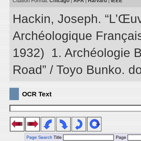
Citation Format:
Chicago
|
APA
|
Harvard
|
IEEE
Hackin, Joseph. “L’Œu
Archéologique Françai
1932) 1. Archéologie Bo
Road” / Toyo Bunko. d
OCR Text
Page Search
Title
Page