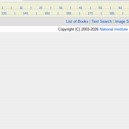
1
.
.
.
.
|
.
.
.
.
11
.
.
.
.
|
.
.
.
.
21
.
.
.
.
|
.
.
.
.
31
.
.
.
.
|
.
.
.
.
41
.
.
.
.
|
.
.
.
.
51
.
.
.
.
|
.
.
.
.
61
.
.
.
.
131
.
.
.
.
|
.
.
.
.
141
.
.
.
.
|
.
.
.
.
151
.
.
.
.
|
.
.
.
.
161
.
.
.
.
|
.
.
.
.
171
.
.
.
.
|
.
.
.
.
181
.
.
.
.
|
.
.
.
List of Books
|
Text Search
|
Image S
Copyright (C) 2003-2026
National Institute