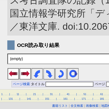
ス考古調査隊の記録（1922
国立情報学研究所「デ
／東洋文庫. doi:10.2067
OCR読み取り結果
(empty)
ページ検索
タイトル
ページ
1
.
.
.
.
|
.
.
.
.
11
.
.
.
.
|
.
.
.
.
21
.
.
.
.
|
.
.
.
.
31
.
.
.
.
|
.
.
.
.
41
.
.
.
.
|
.
.
.
.
51
.
.
.
.
|
.
.
.
.
61
.
.
.
.
|
.
.
.
.
131
.
.
.
.
|
.
.
.
.
141
.
.
.
.
|
.
.
.
.
151
.
.
.
.
|
.
.
.
.
161
.
.
.
.
|
.
.
.
.
171
.
.
.
.
|
.
.
.
.
181
.
.
.
書籍リスト
|
全文検索
|
画像検索
|
地図