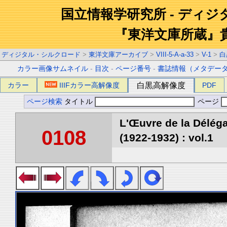
国立情報学研究所 - ディ
『東洋文庫所蔵』
ディジタル・シルクロード
>
東洋文庫アーカイブ
>
VIII-5-A-a-33
>
V-1
>
白
カラー画像サムネイル
-
目次
-
ページ番号
-
書誌情報（メタデー
カラー
IIIFカラー高解像度
白黒高解像度
PDF
ページ検索
タイトル
ページ
L'Œuvre de la Délég
0108
(1922-1932) : vol.1