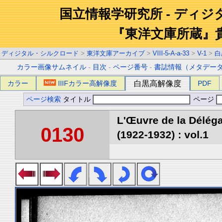
国立情報学研究所 - ディ
『東洋文庫所蔵』
ディジタル・シルクロード
>
東洋文庫アーカイブ
>
VIII-5-A-a-33
>
V-1
>
白
カラー画像サムネイル
-
目次
-
ページ番号
-
書誌情報（メタデー
カラー
IIIFカラー高解像度
白黒高解像度
PDF
ページ検索
タイトル
ページ
L'Œuvre de la Délég
0130
(1922-1932) : vol.1