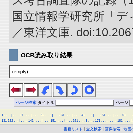
ス考古調査隊の記録（1922
国立情報学研究所「デ
／東洋文庫. doi:10.2067
OCR読み取り結果
(empty)
ページ検索
タイトル
ページ
1
.
.
.
.
|
.
.
.
.
11
.
.
.
.
|
.
.
.
.
21
.
.
.
.
|
.
.
.
.
31
.
.
.
.
|
.
.
.
.
41
.
.
.
.
|
.
.
.
.
51
.
.
.
.
|
.
.
.
.
61
.
.
.
.
131
132
.
.
.
|
.
.
.
.
141
.
.
.
.
|
.
.
.
.
151
.
.
.
.
|
.
.
.
.
161
.
.
.
.
|
.
.
.
.
171
.
.
.
.
|
.
.
.
.
181
.
.
.
.
|
書籍リスト
|
全文検索
|
画像検索
|
地図