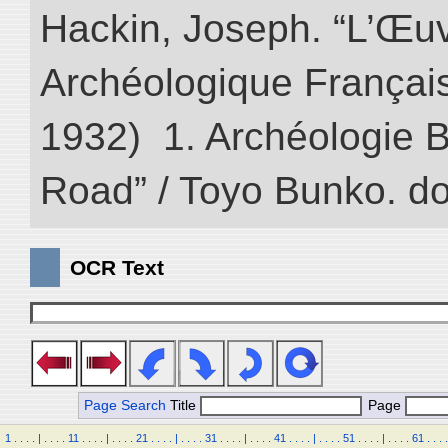
Hackin, Joseph. “L’Œu
Archéologique Françai
1932) 1. Archéologie Bo
Road” / Toyo Bunko. d
OCR Text
Page Search
Title
Page
1
.
.
.
.
|
.
.
.
.
11
.
.
.
.
|
.
.
.
.
21
.
.
.
.
|
.
.
.
.
31
.
.
.
.
|
.
.
.
.
41
.
.
.
.
|
.
.
.
.
51
.
.
.
.
|
.
.
.
.
61
.
.
.
.