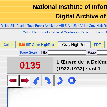
National Institute of Info
Digital Archive 
Digital Silk Road
>
Toyo Bunko Archive
>
VIII-5-A-a-33
>
V-1
>
Gray High R
Color Thumbnail
-
Table of Contents
-
Page Number
-
B
Color
IIIF Color HighRes
Gray HighRes
PDF
Page Search
Title
Page
L'Œuvre de la Délég
0135
(1922-1932) : vol.1