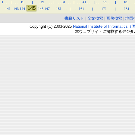
1
.
.
.
.
|
.
.
.
.
11
.
.
.
.
|
.
.
.
.
21
.
.
.
.
|
.
.
.
.
31
.
.
.
.
|
.
.
.
.
41
.
.
.
.
|
.
.
.
.
51
.
.
.
.
|
.
.
.
.
61
.
.
.
.
145
.
.
141
.
143
144
146
147
.
.
.
151
.
.
.
.
|
.
.
.
.
161
.
.
.
.
|
.
.
.
.
171
.
.
.
.
|
.
.
.
.
181
.
.
.
書籍リスト
|
全文検索
|
画像検索
|
地図
Copyright (C) 2003-2026
National Institute of Inform
本ウェブサイトに掲載するデジタ