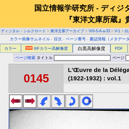
国立情報学研究所 - ディ
『東洋文庫所蔵』
ディジタル・シルクロード
>
東洋文庫アーカイブ
>
VIII-5-A-a-33
>
V-1
>
白
カラー画像サムネイル
-
目次
-
ページ番号
-
書誌情報（メタデー
カラー
IIIFカラー高解像度
白黒高解像度
PDF
ページ検索
タイトル
ページ
L'Œuvre de la Délég
0145
(1922-1932) : vol.1