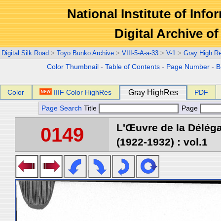
National Institute of Info
Digital Archive 
Digital Silk Road
>
Toyo Bunko Archive
>
VIII-5-A-a-33
>
V-1
>
Gray High R
Color Thumbnail
-
Table of Contents
-
Page Number
-
B
Color
IIIF Color HighRes
Gray HighRes
PDF
Page Search
Title
Page
L'Œuvre de la Délég
0149
(1922-1932) : vol.1