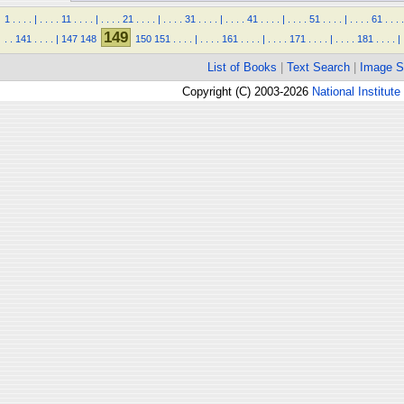
1
.
.
.
.
|
.
.
.
.
11
.
.
.
.
|
.
.
.
.
21
.
.
.
.
|
.
.
.
.
31
.
.
.
.
|
.
.
.
.
41
.
.
.
.
|
.
.
.
.
51
.
.
.
.
|
.
.
.
.
61
.
.
.
.
149
.
.
141
.
.
.
.
|
147
148
150
151
.
.
.
.
|
.
.
.
.
161
.
.
.
.
|
.
.
.
.
171
.
.
.
.
|
.
.
.
.
181
.
.
.
.
|
List of Books
|
Text Search
|
Image S
Copyright (C) 2003-2026
National Institute