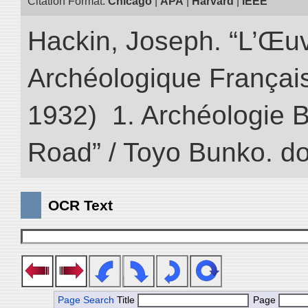
Citation Format:
Chicago
|
APA
|
Harvard
|
IEEE
Hackin, Joseph. “L’Œu
Archéologique Françai
1932) 1. Archéologie Bo
Road” / Toyo Bunko. d
OCR Text
Page Search
Title
Page