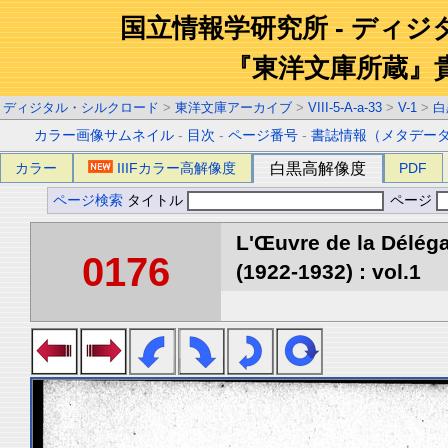
国立情報学研究所 - ディ
『東洋文庫所蔵』
ディジタル・シルクロード
>
東洋文庫アーカイブ
>
VIII-5-A-a-33
>
V-1
>
白
カラー画像サムネイル
-
目次
-
ページ番号
-
書誌情報（メタデー
カラー
IIIFカラー高解像度
白黒高解像度
PDF
ページ検索
タイトル
ページ
L'Œuvre de la Délég
0176
(1922-1932) : vol.1