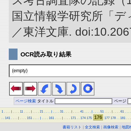
ス考古調査隊の記録（1922
国立情報学研究所「デ
／東洋文庫. doi:10.2067
OCR読み取り結果
(empty)
ページ検索
タイトル
ページ
1
.
.
.
.
|
.
.
.
.
11
.
.
.
.
|
.
.
.
.
21
.
.
.
.
|
.
.
.
.
31
.
.
.
.
|
.
.
.
.
41
.
.
.
.
|
.
.
.
.
51
.
.
.
.
|
.
.
.
.
61
.
.
.
.
176
.
.
141
.
.
.
.
|
.
.
.
.
151
.
.
.
.
|
.
.
.
.
161
.
.
.
.
|
.
.
.
.
171
.
.
174
175
177
178
.
.
181
.
.
.
書籍リスト
|
全文検索
|
画像検索
|
地図