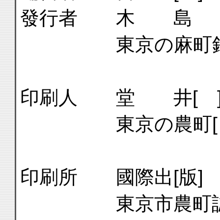
發行者 木 島
東京の麻町銀[
印刷人 堂 井[ 
東京の農町[ 
印刷所 國際出[版]
東京市農町誌[