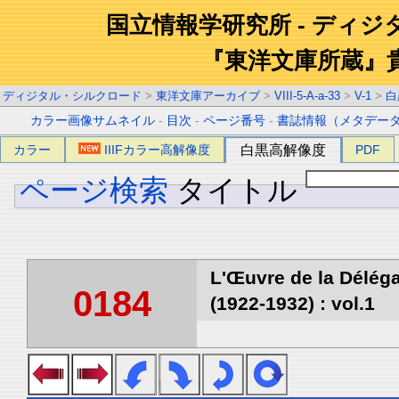
国立情報学研究所 - ディ
『東洋文庫所蔵』
ディジタル・シルクロード
>
東洋文庫アーカイブ
>
VIII-5-A-a-33
>
V-1
>
白
カラー画像サムネイル
-
目次
-
ページ番号
-
書誌情報（メタデー
カラー
IIIFカラー高解像度
白黒高解像度
PDF
ページ検索
タイトル
L'Œuvre de la Délég
0184
(1922-1932) : vol.1