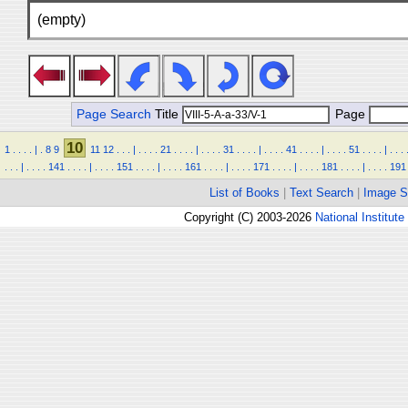
(empty)
Page Search
Title
Page
10
1
.
.
.
.
|
.
8
9
11
12
.
.
.
|
.
.
.
.
21
.
.
.
.
|
.
.
.
.
31
.
.
.
.
|
.
.
.
.
41
.
.
.
.
|
.
.
.
.
51
.
.
.
.
|
.
.
.
.
.
.
|
.
.
.
.
141
.
.
.
.
|
.
.
.
.
151
.
.
.
.
|
.
.
.
.
161
.
.
.
.
|
.
.
.
.
171
.
.
.
.
|
.
.
.
.
181
.
.
.
.
|
.
.
.
.
191
List of Books
|
Text Search
|
Image S
Copyright (C) 2003-2026
National Institute