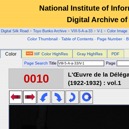
National Institute of Info
Digital Archive 
Digital Silk Road
>
Toyo Bunko Archive
>
VIII-5-A-a-33
>
V-1
>
Color Image
Color Thumbnail
-
Table of Contents
-
Page Number
-
B
Color
IIIF Color HighRes
Gray HighRes
PDF
Page Search
Title
Page
L'Œuvre de la Délég
0010
(1922-1932) : vol.1