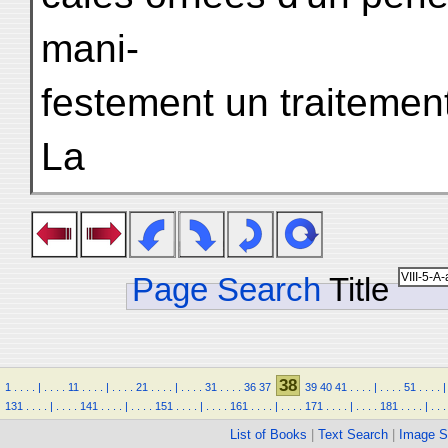
mani-
festement un traitemen
La
Page Search
Title
38
1
.
.
.
.
|
.
.
.
.
11
.
.
.
.
|
.
.
.
.
21
.
.
.
.
|
.
.
.
.
31
.
.
.
.
36
37
39
40
41
.
.
.
.
|
.
.
.
.
51
.
.
.
.
|
131
.
.
.
.
|
.
.
.
.
141
.
.
.
.
|
.
.
.
.
151
.
.
.
.
|
.
.
.
.
161
.
.
.
.
|
.
.
.
.
171
.
.
.
.
|
.
.
.
.
181
.
.
.
.
|
.
.
.
List of Books
|
Text Search
|
Image S