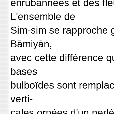
enrubannées et des fleu
L'ensemble de
Sim-sim se rapproche 
Bāmiyān,
avec cette différence q
bases
bulboïdes sont rempla
verti-
cales ornées d'un perl