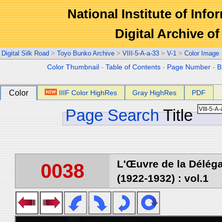
National Institute of Info
Digital Archive 
Digital Silk Road
>
Toyo Bunko Archive
>
VIII-5-A-a-33
>
V-1
>
Color Image
Color Thumbnail
-
Table of Contents
-
Page Number
-
B
Color
IIIF Color HighRes
Gray HighRes
PDF
Page Search
Title
L'Œuvre de la Délég
0038
(1922-1932) : vol.1