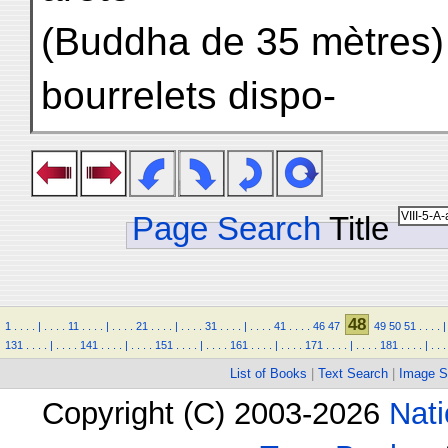
(Buddha de 35 mètres)
bourrelets dispo-
Page Search
Title
48
1
.
.
.
.
|
.
.
.
.
11
.
.
.
.
|
.
.
.
.
21
.
.
.
.
|
.
.
.
.
31
.
.
.
.
|
.
.
.
.
41
.
.
.
.
46
47
49
50
51
.
.
.
.
|
131
.
.
.
.
|
.
.
.
.
141
.
.
.
.
|
.
.
.
.
151
.
.
.
.
|
.
.
.
.
161
.
.
.
.
|
.
.
.
.
171
.
.
.
.
|
.
.
.
.
181
.
.
.
.
|
.
.
.
List of Books
|
Text Search
|
Image S
Copyright (C) 2003-2026
Nati