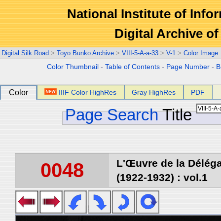
National Institute of Info
Digital Archive 
Digital Silk Road
>
Toyo Bunko Archive
>
VIII-5-A-a-33
>
V-1
>
Color Image
Color Thumbnail
-
Table of Contents
-
Page Number
-
B
Color
IIIF Color HighRes
Gray HighRes
PDF
Page Search
Title
L'Œuvre de la Délég
0048
(1922-1932) : vol.1