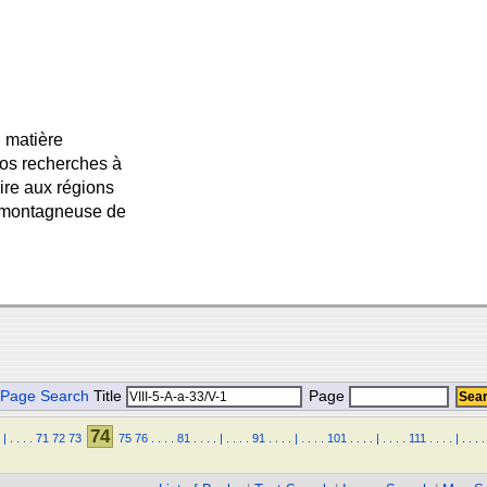
 matière
nos recherches à
ire aux régions
re montagneuse de
Page Search
Title
Page
74
|
.
.
.
.
71
72
73
75
76
.
.
.
.
81
.
.
.
.
|
.
.
.
.
91
.
.
.
.
|
.
.
.
.
101
.
.
.
.
|
.
.
.
.
111
.
.
.
.
|
.
.
.
.