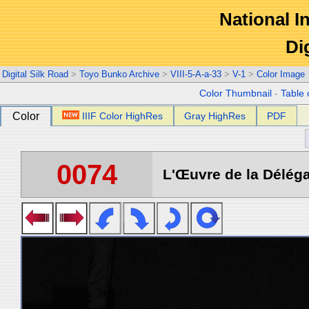
National In
Di
Digital Silk Road
>
Toyo Bunko Archive
>
VIII-5-A-a-33
>
V-1
>
Color Image
Color Thumbnail
-
Table 
Color
IIIF Color HighRes
Gray HighRes
PDF
0074
L'Œuvre de la Déléga