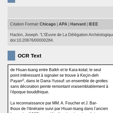
Citation Format:
Chicago
|
APA
|
Harvard
|
IEEE
Hackin, Joseph. “L’Œuvre de La Délégation Archéologique
doi:10.20676/00000284.
OCR Text
de Hiuan-tsang entre Balkh et le Kara-kotal; le seul
point intéressant à signaler se trouve à Keçin-deh
Payan¹⁾, dans le Darra-Yussuf: un ensemble de grottes
sans décoration peinte remontant vraisemblablement à
l'époque bouddhique.
La reconnaissance par MM. A. Foucher et J. Bar-
thoux de l'itinéraire suivi par Hiuan-tsang dans l'ancien