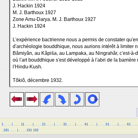
J. Hackin 1924
M. J. Barthoux 1927
Zone Amu-Darya. M. J. Barthoux 1927
J. Hackin 1924
L'expérience bactrienne nous a permis de constater qu'en
d'archéologie bouddhique, nous aurions intérêt à limiter 
Bâmiyân, au Kâpiśa, au Lampaka, au Ningrahâr, c'est-à-d
où l'art bouddhique s'est développé à l'abri de la barriè
l'Hindu-Kush.
Tôkiô, décembre 1932.
1
.
.
.
.
|
.
.
.
.
11
.
.
.
.
|
.
.
.
.
21
.
.
.
.
|
.
.
.
.
31
.
.
.
.
|
.
.
.
.
41
.
.
.
.
|
.
.
.
.
51
.
.
.
.
|
.
.
.
.
61
.
.
.
.
.
181
.
.
.
.
|
.
.
.
.
191
192