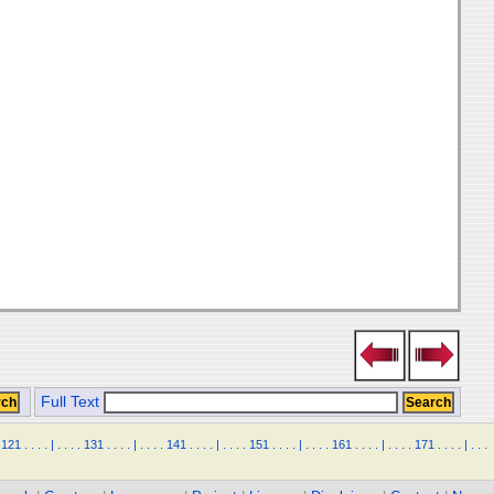
Full Text
121
.
.
.
.
|
.
.
.
.
131
.
.
.
.
|
.
.
.
.
141
.
.
.
.
|
.
.
.
.
151
.
.
.
.
|
.
.
.
.
161
.
.
.
.
|
.
.
.
.
171
.
.
.
.
|
.
.
.