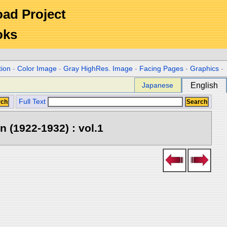
Road Project
oks
tion
-
Color Image
-
Gray HighRes. Image
-
Facing Pages
-
Graphics
-
Japanese
English
Full Text
 (1922-1932) : vol.1