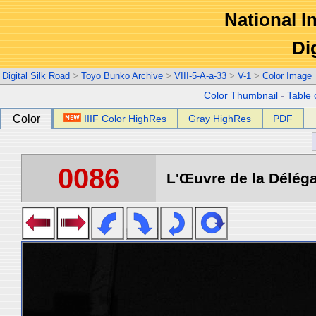
National In
Di
Digital Silk Road
>
Toyo Bunko Archive
>
VIII-5-A-a-33
>
V-1
>
Color Image
Color Thumbnail
-
Table 
Color
IIIF Color HighRes
Gray HighRes
PDF
0086
L'Œuvre de la Déléga