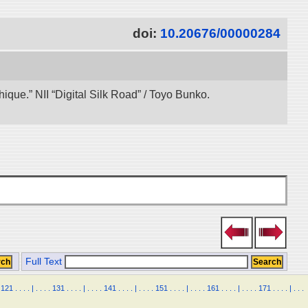
doi:
10.20676/00000284
ue.” NII “Digital Silk Road” / Toyo Bunko.
Full Text
121
.
.
.
.
|
.
.
.
.
131
.
.
.
.
|
.
.
.
.
141
.
.
.
.
|
.
.
.
.
151
.
.
.
.
|
.
.
.
.
161
.
.
.
.
|
.
.
.
.
171
.
.
.
.
|
.
.
.