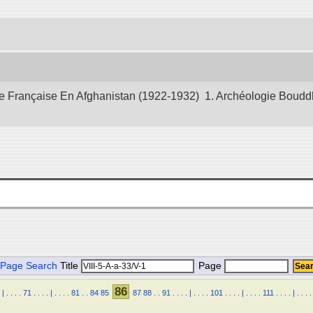
 Française En Afghanistan (1922-1932) 1. Archéologie Bouddhiq
Page Search
Title
Page
86
|
.
.
.
.
71
.
.
.
.
|
.
.
.
.
81
.
.
84
85
87
88
.
.
91
.
.
.
.
|
.
.
.
.
101
.
.
.
.
|
.
.
.
.
111
.
.
.
.
|
.
.
.
.