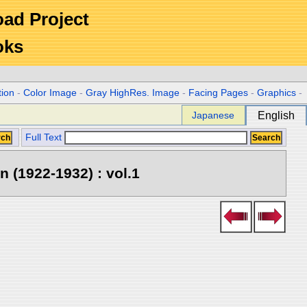
Road Project
oks
tion
-
Color Image
-
Gray HighRes. Image
-
Facing Pages
-
Graphics
-
Japanese
English
Full Text
 (1922-1932) : vol.1