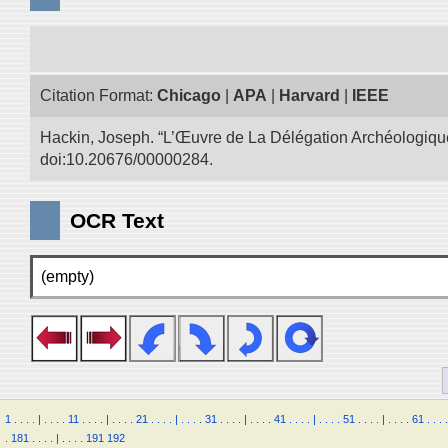
Citation Format:
Chicago
|
APA
|
Harvard
|
IEEE
Hackin, Joseph. “L’Œuvre de La Délégation Archéologique
doi:10.20676/00000284.
OCR Text
(empty)
1
.
.
.
.
|
.
.
.
.
11
.
.
.
.
|
.
.
.
.
21
.
.
.
.
|
.
.
.
.
31
.
.
.
.
|
.
.
.
.
41
.
.
.
.
|
.
.
.
.
51
.
.
.
.
|
.
.
.
.
61
.
.
.
.
.
181
.
.
.
.
|
.
.
.
.
191
192