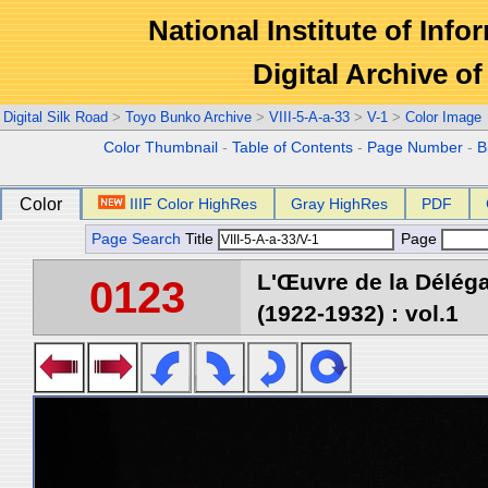
National Institute of Info
Digital Archive 
Digital Silk Road
>
Toyo Bunko Archive
>
VIII-5-A-a-33
>
V-1
>
Color Image
Color Thumbnail
-
Table of Contents
-
Page Number
-
B
Color
IIIF Color HighRes
Gray HighRes
PDF
Page Search
Title
Page
L'Œuvre de la Délég
0123
(1922-1932) : vol.1