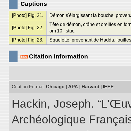
Captions
[Photo] Fig. 21.
Démon s'élargissant la bouche, provenan
Tête de démon, crâne et oreilles en fo
[Photo] Fig. 22.
om 10 ; stuc.
[Photo] Fig. 23.
Squelette, provenant de Haḍḍa, fouilles
Citation Information
Citation Format:
Chicago
|
APA
|
Harvard
|
IEEE
Hackin, Joseph. “L’Œu
Archéologique Françai