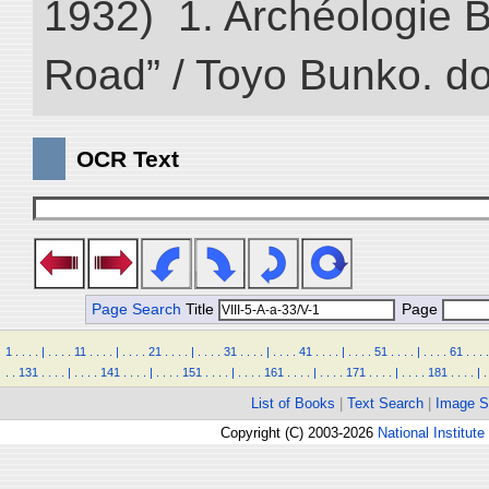
1932) 1. Archéologie Bo
Road” / Toyo Bunko. d
OCR Text
Page Search
Title
Page
1
.
.
.
.
|
.
.
.
.
11
.
.
.
.
|
.
.
.
.
21
.
.
.
.
|
.
.
.
.
31
.
.
.
.
|
.
.
.
.
41
.
.
.
.
|
.
.
.
.
51
.
.
.
.
|
.
.
.
.
61
.
.
.
.
.
.
131
.
.
.
.
|
.
.
.
.
141
.
.
.
.
|
.
.
.
.
151
.
.
.
.
|
.
.
.
.
161
.
.
.
.
|
.
.
.
.
171
.
.
.
.
|
.
.
.
.
181
.
.
.
.
|
.
List of Books
|
Text Search
|
Image S
Copyright (C) 2003-2026
National Institute