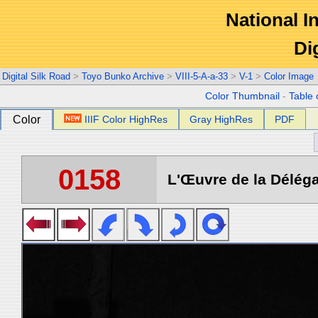
National In
Di
Digital Silk Road
>
Toyo Bunko Archive
>
VIII-5-A-a-33
>
V-1
>
Color Image
Color Thumbnail
-
Table 
Color
IIIF Color HighRes
Gray HighRes
PDF
0158
L'Œuvre de la Déléga