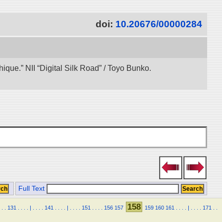
doi:
10.20676/00000284
ue.” NII “Digital Silk Road” / Toyo Bunko.
Full Text
158
.
.
131
.
.
.
.
|
.
.
.
.
141
.
.
.
.
|
.
.
.
.
151
.
.
.
.
156
157
159
160
161
.
.
.
.
|
.
.
.
.
171
.
.