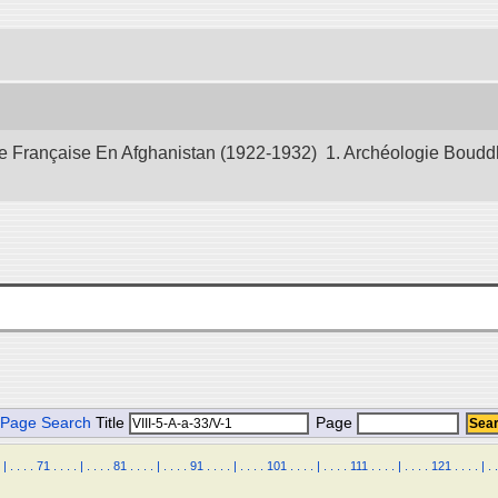
 Française En Afghanistan (1922-1932) 1. Archéologie Bouddhiq
Page Search
Title
Page
|
.
.
.
.
71
.
.
.
.
|
.
.
.
.
81
.
.
.
.
|
.
.
.
.
91
.
.
.
.
|
.
.
.
.
101
.
.
.
.
|
.
.
.
.
111
.
.
.
.
|
.
.
.
.
121
.
.
.
.
|
.
.