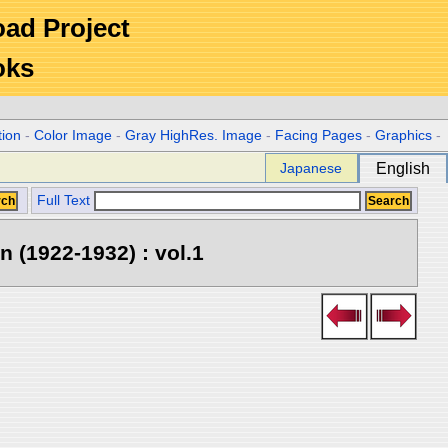
Road Project
oks
tion
-
Color Image
-
Gray HighRes. Image
-
Facing Pages
-
Graphics
-
Japanese
English
Full Text
 (1922-1932) : vol.1