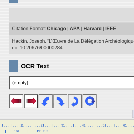
Citation Format:
Chicago
|
APA
|
Harvard
|
IEEE
Hackin, Joseph. “L’Œuvre de La Délégation Archéologique
doi:10.20676/00000284.
OCR Text
(empty)
1
.
.
.
.
|
.
.
.
.
11
.
.
.
.
|
.
.
.
.
21
.
.
.
.
|
.
.
.
.
31
.
.
.
.
|
.
.
.
.
41
.
.
.
.
|
.
.
.
.
51
.
.
.
.
|
.
.
.
.
61
.
.
.
.
.
.
|
.
.
.
.
181
.
.
.
.
|
.
.
.
.
191
192