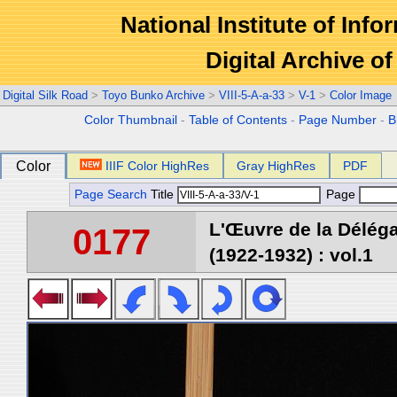
National Institute of Info
Digital Archive 
Digital Silk Road
>
Toyo Bunko Archive
>
VIII-5-A-a-33
>
V-1
>
Color Image
Color Thumbnail
-
Table of Contents
-
Page Number
-
B
Color
IIIF Color HighRes
Gray HighRes
PDF
Page Search
Title
Page
L'Œuvre de la Délég
0177
(1922-1932) : vol.1