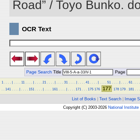
Road” / Toyo Bunko. d
OCR Text
Page Search
Title
Page
1
.
.
.
.
|
.
.
.
.
11
.
.
.
.
|
.
.
.
.
21
.
.
.
.
|
.
.
.
.
31
.
.
.
.
|
.
.
.
.
41
.
.
.
.
|
.
.
.
.
51
.
.
.
.
|
.
.
.
.
61
.
.
.
.
177
.
.
141
.
.
.
.
|
.
.
.
.
151
.
.
.
.
|
.
.
.
.
161
.
.
.
.
|
.
.
.
.
171
.
.
.
175
176
178
179
.
181
.
.
.
List of Books
|
Text Search
|
Image S
Copyright (C) 2003-2026
National Institute