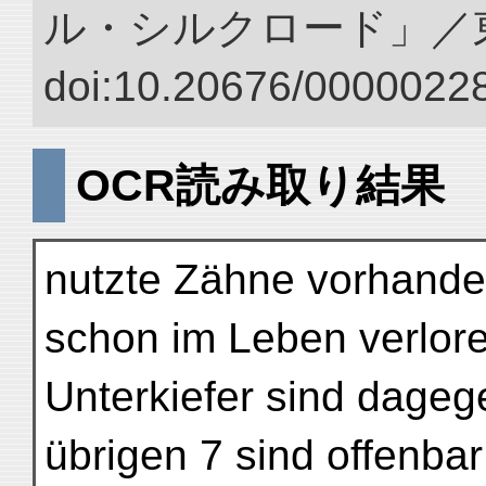
ル・シルクロード」／
doi:10.20676/00000228
OCR読み取り結果
nutzte Zähne vorhanden
schon im Leben verlor
Unterkiefer sind dageg
übrigen 7 sind offenba