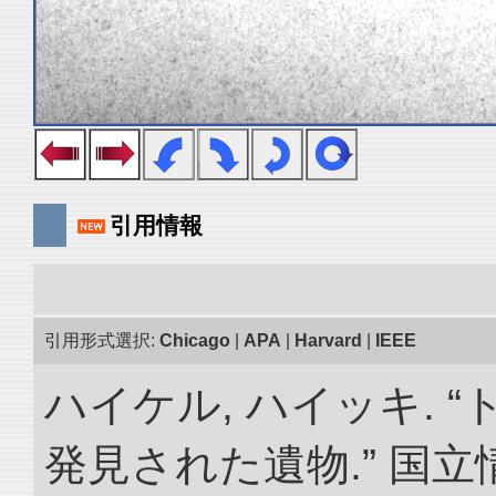
引用情報
引用形式選択:
Chicago
|
APA
|
Harvard
|
IEEE
ハイケル, ハイッキ.
発見された遺物.” 国