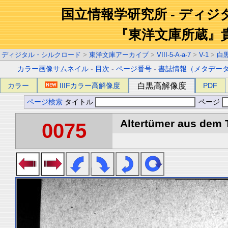
国立情報学研究所 - ディ
『東洋文庫所蔵』
ディジタル・シルクロード
>
東洋文庫アーカイブ
>
VIII-5-A-a-7
>
V-1
>
白
カラー画像サムネイル
-
目次
-
ページ番号
-
書誌情報（メタデー
カラー
IIIFカラー高解像度
白黒高解像度
PDF
ページ検索
タイトル
ページ
Altertümer aus dem T
0075