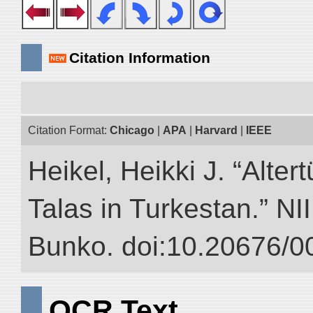
Citation Information
Citation Format:
Chicago
|
APA
|
Harvard
|
IEEE
Heikel, Heikki J. “Alte
Talas in Turkestan.” NII
Bunko. doi:10.20676/0
OCR Text