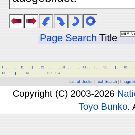
Page Search
Title
1
.
.
.
.
|
.
.
.
.
11
.
.
.
.
|
.
.
.
.
21
.
.
.
.
|
.
.
.
.
31
.
.
.
.
|
.
.
.
.
41
.
.
.
.
|
.
.
.
.
51
.
.
.
.
|
.
.
.
.
61
.
.
.
.
131
.
.
.
.
|
.
.
.
.
141
.
.
.
.
|
.
.
.
.
152
.
154
List of Books
|
Text Search
|
Image S
Copyright (C) 2003-2026
Nati
Toyo Bunko
.