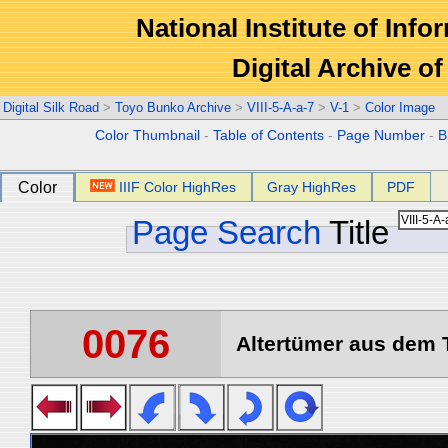
National Institute of Info
Digital Archive 
Digital Silk Road
>
Toyo Bunko Archive
>
VIII-5-A-a-7
>
V-1
>
Color Image
Color Thumbnail
-
Table of Contents
-
Page Number
-
B
Color
IIIF Color HighRes
Gray HighRes
PDF
Page Search
Title
0076
Altertümer aus dem T