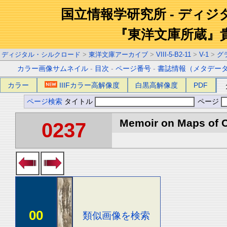
国立情報学研究所 - ディ
『東洋文庫所蔵』
ディジタル・シルクロード
>
東洋文庫アーカイブ
>
VIII-5-B2-11
>
V-1
>
グ
カラー画像サムネイル
-
目次
-
ページ番号
-
書誌情報（メタデー
カラー
IIIFカラー高解像度
白黒高解像度
PDF
ページ検索
タイトル
ページ
Memoir on Maps of C
0237
00
類似画像を検索