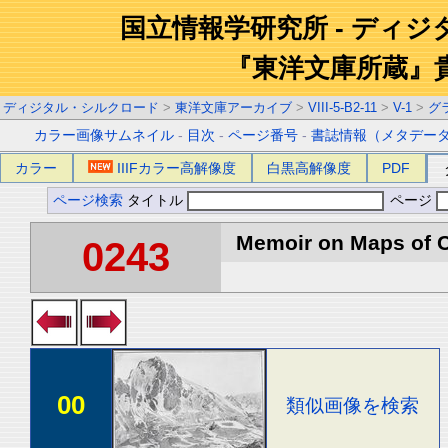
国立情報学研究所 - ディ
『東洋文庫所蔵』
ディジタル・シルクロード
>
東洋文庫アーカイブ
>
VIII-5-B2-11
>
V-1
>
グ
カラー画像サムネイル
-
目次
-
ページ番号
-
書誌情報（メタデー
カラー
IIIFカラー高解像度
白黒高解像度
PDF
ページ検索
タイトル
ページ
Memoir on Maps of C
0243
00
類似画像を検索