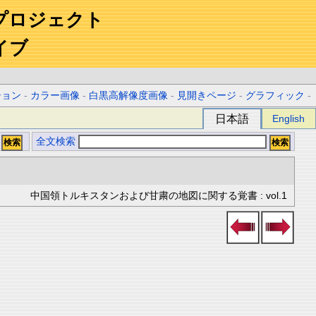
プロジェクト
イブ
ション
-
カラー画像
-
白黒高解像度画像
-
見開きページ
-
グラフィック
-
日本語
English
全文検索
中国領トルキスタンおよび甘粛の地図に関する覚書 : vol.1