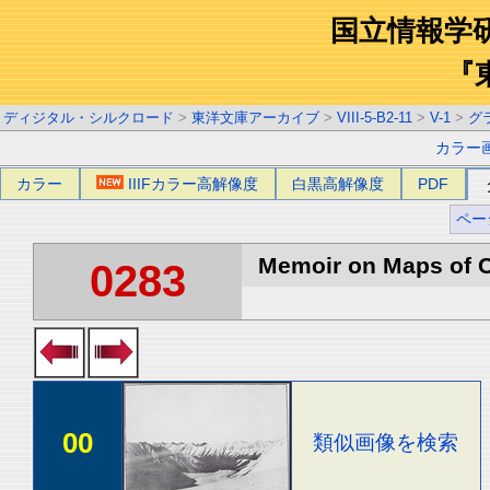
国立情報学
『
ディジタル・シルクロード
>
東洋文庫アーカイブ
>
VIII-5-B2-11
>
V-1
>
グ
カラー
カラー
IIIFカラー高解像度
白黒高解像度
PDF
ペー
Memoir on Maps of C
0283
00
類似画像を検索