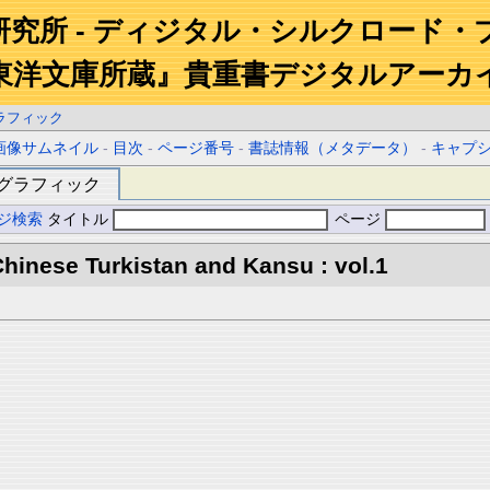
研究所 - ディジタル・シルクロード・
東洋文庫所蔵』貴重書デジタルアーカ
ラフィック
画像サムネイル
-
目次
-
ページ番号
-
書誌情報（メタデータ）
-
キャプ
グラフィック
ジ検索
タイトル
ページ
hinese Turkistan and Kansu : vol.1