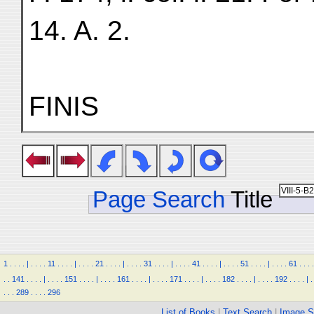
14. A. 2.
FINIS
Page Search
Title
1
.
.
.
.
|
.
.
.
.
11
.
.
.
.
|
.
.
.
.
21
.
.
.
.
|
.
.
.
.
31
.
.
.
.
|
.
.
.
.
41
.
.
.
.
|
.
.
.
.
51
.
.
.
.
|
.
.
.
.
61
.
.
.
.
.
.
141
.
.
.
.
|
.
.
.
.
151
.
.
.
.
|
.
.
.
.
161
.
.
.
.
|
.
.
.
.
171
.
.
.
.
|
.
.
.
.
182
.
.
.
.
|
.
.
.
.
192
.
.
.
.
|
.
.
.
.
289
.
.
.
.
296
List of Books
|
Text Search
|
Image S