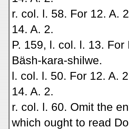
r. col. l. 58. For 12. A. 
14. A. 2.
P. 159, l. col. l. 13. F
Bäsh-kara-shilwe.
l. col. l. 50. For 12. A. 
14. A. 2.
r. col. l. 60. Omit the 
which ought to read D