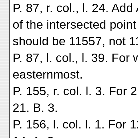
P. 87, r. col., l. 24. Ad
of the intersected poin
should be 11557, not 1
P. 87, l. col., l. 39. F
easternmost.
P. 155, r. col. l. 3. For 
21. B. 3.
P. 156, l. col. l. 1. For 