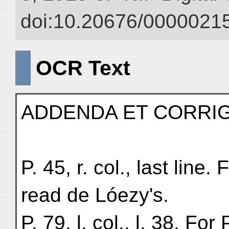
doi:10.20676/00000215
OCR Text
ADDENDA ET CORRI
P. 45, r. col., last line.
read de Lóezy's.
P. 79, l. col., l. 38. Fo