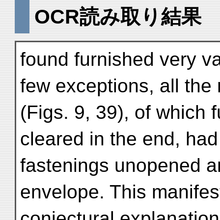
OCR読み取り結果
found furnished very va
few exceptions, all th
(Figs. 9, 39), of which 
cleared in the end, had 
fastenings unopened a
envelope. This manifes
conjectural explanation