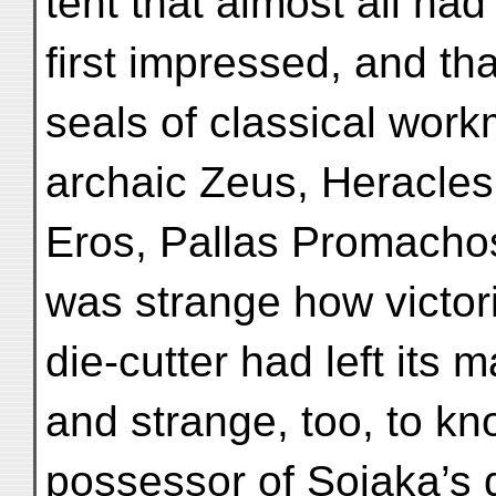
tent that almost all ha
first impressed, and th
seals of classical wor
archaic Zeus, Heracles 
Eros, Pallas Promachos,
was strange how victori
die-cutter had left its m
and strange, too, to kn
possessor of Sojaka’s 