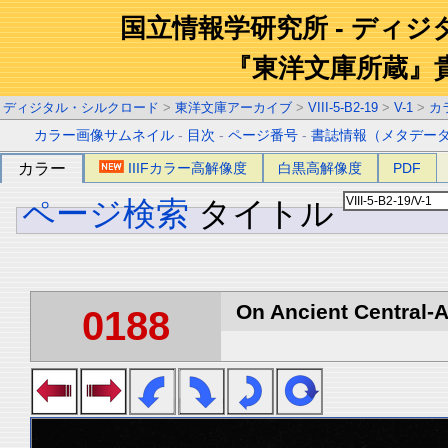
国立情報学研究所 - ディ
『東洋文庫所蔵』
ディジタル・シルクロード
>
東洋文庫アーカイブ
>
VIII-5-B2-19
>
V-1
>
カ
カラー画像サムネイル
-
目次
-
ページ番号
-
書誌情報（メタデー
カラー
IIIFカラー高解像度
白黒高解像度
PDF
ページ検索
タイトル
On Ancient Central-A
0188