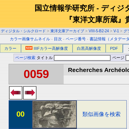
国立情報学研究所 - ディ
『東洋文庫所蔵』
ディジタル・シルクロード
>
東洋文庫アーカイブ
>
VIII-5-B2-24
>
V-1
>
グ
カラー画像サムネイル
-
目次
-
ページ番号
-
書誌情報（メタデー
カラー
IIIFカラー高解像度
白黒高解像度
PDF
ページ検索
タイトル
ページ
Recherches Archéolog
0059
00
類似画像を検索