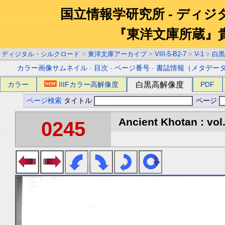
国立情報学研究所 - ディ
『東洋文庫所蔵』
ディジタル・シルクロード
>
東洋文庫アーカイブ
>
VIII-5-B2-7
>
V-1
>
白黒
カラー画像サムネイル
-
目次
-
ページ番号
-
書誌情報（メタデー
カラー
IIIFカラー高解像度
白黒高解像度
PDF
ページ検索
タイトル
ページ
Ancient Khotan : vol
0245