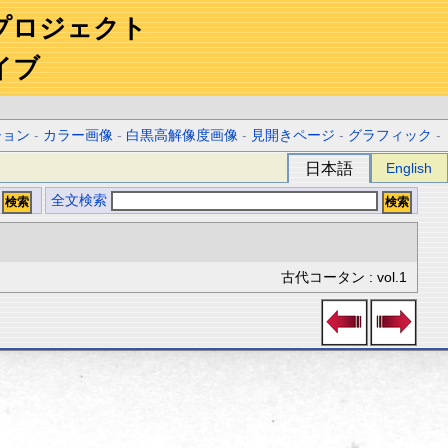
プロジェクト
イブ
ション
-
カラー画像
-
白黒高解像度画像
-
見開きページ
-
グラフィック
-
日本語
English
全文検索
古代コータン : vol.1