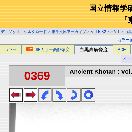
国立情報学
『
ディジタル・シルクロード
>
東洋文庫アーカイブ
>
VIII-5-B2-7
>
V-1
>
白黒
カラー
カラー
IIIFカラー高解像度
白黒高解像度
PDF
ペー
Ancient Khotan : vol
0369