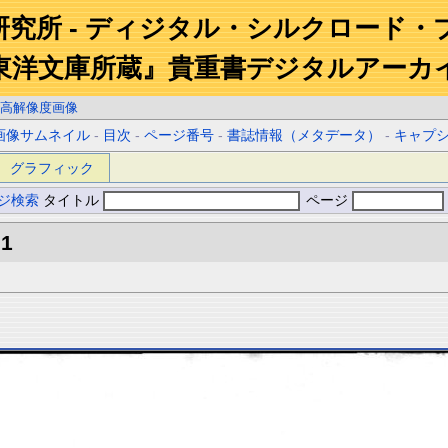
研究所 - ディジタル・シルクロード・
東洋文庫所蔵』貴重書デジタルアーカ
高解像度画像
画像サムネイル
-
目次
-
ページ番号
-
書誌情報（メタデータ）
-
キャプ
グラフィック
ジ検索
タイトル
ページ
.1