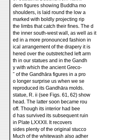
dern figures showing Buddha mo
shoulders, is laid round the low a
marked with boldly projecting rip
the limbs that catch their fines. The d
the inner south-west wall, as well as it
ed in a more pronounced fashion in
ical arrangement of the drapery it is
hered over the outstretched left arm
th in our statues and in the Gandh
y with which the ancient Greco-
" of the Gandhāra figures in a pro
o longer surprise us when we se
reproduced its Gandhāra molds.
statue, R. ii (see Figs. 61, 62) show
head. The latter soon became rou
off. Though its interior had bee
d has survived its subsequent ruin
in Plate LXXXII. It recovers
sides plenty of the original stucco
Much of the whitewash also adher