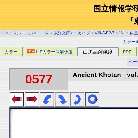
国立情報学
『
ディジタル・シルクロード
>
東洋文庫アーカイブ
>
VIII-5-B2-7
>
V-1
>
白黒
カラー
カラー
IIIFカラー高解像度
白黒高解像度
PDF
ペー
Ancient Khotan : vol
0577