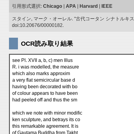
引用形式選択:
Chicago
|
APA
|
Harvard
|
IEEE
スタイン, マーク・オーレル. “古代コータン シナトル
doi:10.20676/00000182.
OCR読み取り結果
see Pl. XVII a, b, c) men Illus
R. i was modelled, the measure
which also marks approxim
a very flat semicircular base d
having been decorated with bo
of colour appears to have been
had peeled off and thus the sm
which we note with minor modific
ken sculpture, and betrays its co
this remarkable agreement. It is
of Gautama Buddha from Takht