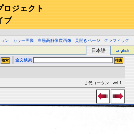
プロジェクト
イブ
ション
-
カラー画像
-
白黒高解像度画像
-
見開きページ
-
グラフィック
-
日本語
English
全文検索
古代コータン : vol.1