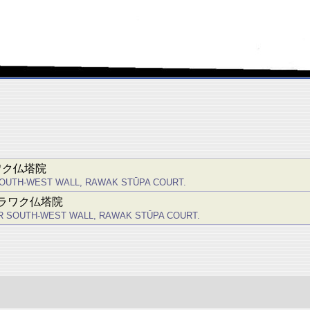
ラワク仏塔院
R SOUTH-WEST WALL, RAWAK STŪPA COURT.
壁、ラワク仏塔院
INNER SOUTH-WEST WALL, RAWAK STŪPA COURT.