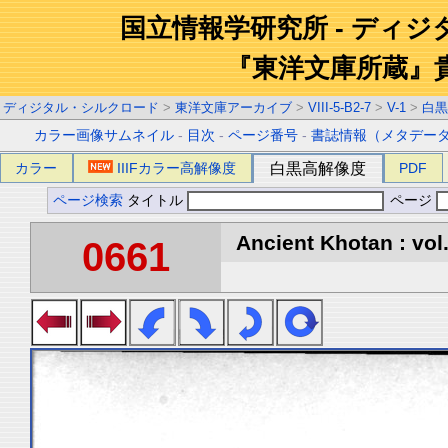
国立情報学研究所 - ディ
『東洋文庫所蔵』
ディジタル・シルクロード
>
東洋文庫アーカイブ
>
VIII-5-B2-7
>
V-1
>
白黒
カラー画像サムネイル
-
目次
-
ページ番号
-
書誌情報（メタデー
カラー
IIIFカラー高解像度
白黒高解像度
PDF
ページ検索
タイトル
ページ
Ancient Khotan : vol
0661