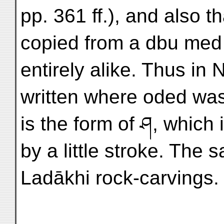
pp. 361 ff.), and also 
copied from a dbu med 
entirely alike. Thus in
written where oded was
is the form of ཤ, which 
by a little stroke. The 
Ladākhi rock-carvings.