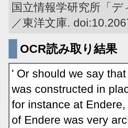
国立情報学研究所「デ
／東洋文庫. doi:10.2067
OCR読み取り結果
' Or should we say that
was constructed in plac
for instance at Endere,
of Endere was very arc