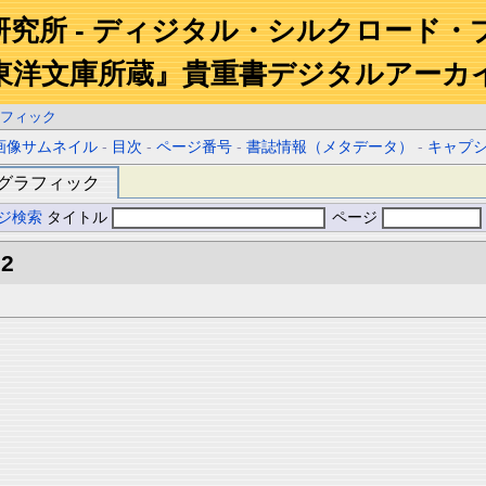
研究所 - ディジタル・シルクロード・
東洋文庫所蔵』貴重書デジタルアーカ
フィック
画像サムネイル
-
目次
-
ページ番号
-
書誌情報（メタデータ）
-
キャプ
グラフィック
ジ検索
タイトル
ページ
.2