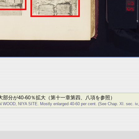
部分が40-60％拡大（第十一章第四、八項を参照）
NIYA SITE. Mostly enlarged 40-60 per cent. (See Chap. XI. sec. iv, v