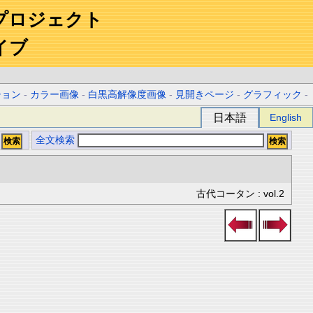
プロジェクト
イブ
ション
-
カラー画像
-
白黒高解像度画像
-
見開きページ
-
グラフィック
-
日本語
English
全文検索
古代コータン : vol.2