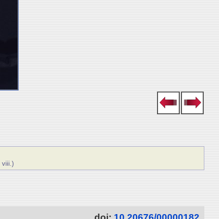
iii.)
doi:
10.20676/00000182