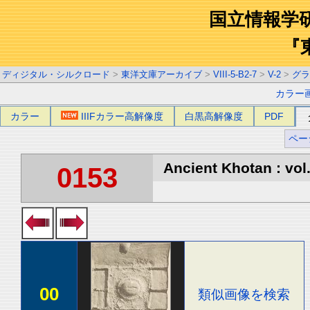
国立情報学
『
ディジタル・シルクロード
>
東洋文庫アーカイブ
>
VIII-5-B2-7
>
V-2
>
グラ
カラー
カラー
IIIFカラー高解像度
白黒高解像度
PDF
ペー
Ancient Khotan : vol
0153
00
類似画像を検索