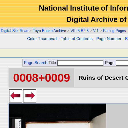
National Institute of Info
Digital Archive 
Digital Silk Road
>
Toyo Bunko Archive
>
VIII-5-B2-8
>
V-1
>
Facing Pages
Color Thumbnail
-
Table of Contents
-
Page Number
-
B
Page Search
Title
Page
0008+0009
Ruins of Desert C