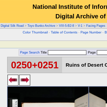
National Institute of Info
Digital Archive 
Digital Silk Road
>
Toyo Bunko Archive
>
VIII-5-B2-8
>
V-1
>
Facing Pages
Color Thumbnail
-
Table of Contents
-
Page Number
-
B
Page Search
Title
Page
0250+0251
Ruins of Desert C