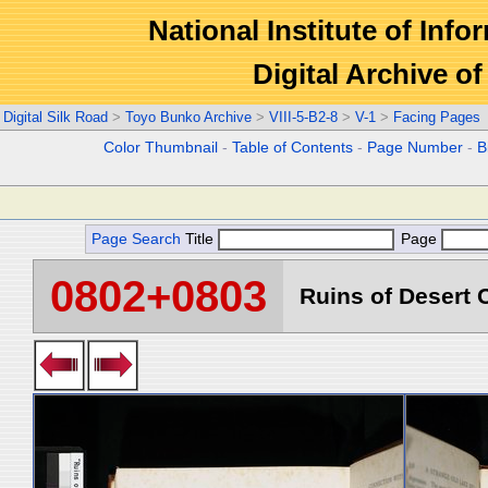
National Institute of Info
Digital Archive 
Digital Silk Road
>
Toyo Bunko Archive
>
VIII-5-B2-8
>
V-1
>
Facing Pages
Color Thumbnail
-
Table of Contents
-
Page Number
-
B
Page Search
Title
Page
0802+0803
Ruins of Desert C