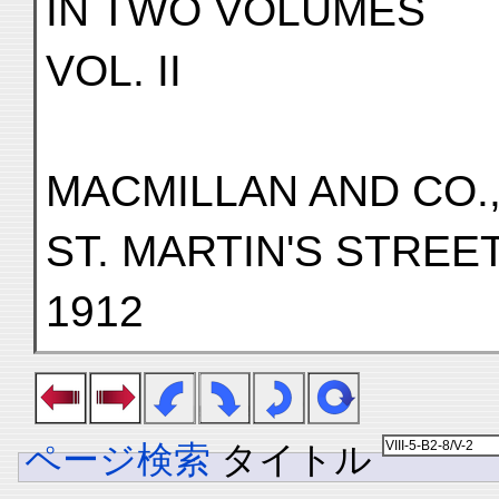
IN TWO VOLUMES
VOL. II
MACMILLAN AND CO.,
ST. MARTIN'S STREE
1912
ページ検索
タイトル