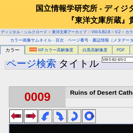
国立情報学研究所 - ディ
『東洋文庫所蔵』
ディジタル・シルクロード
>
東洋文庫アーカイブ
>
VIII-5-B2-8
>
V-2
>
カラ
カラー画像サムネイル
-
目次
-
ページ番号
-
書誌情報（メタデー
カラー
IIIFカラー高解像度
白黒高解像度
PDF
ページ検索
タイトル
Ruins of Desert Catha
0009