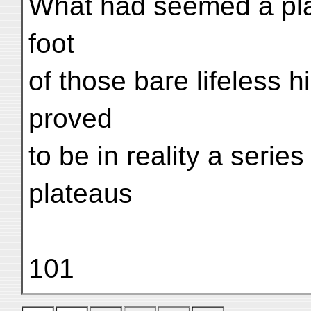
What had seemed a plai
foot
of those bare lifeless h
proved
to be in reality a serie
plateaus
101