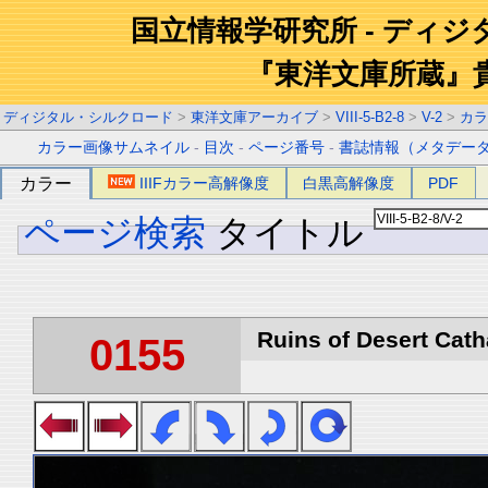
国立情報学研究所 - ディ
『東洋文庫所蔵』
ディジタル・シルクロード
>
東洋文庫アーカイブ
>
VIII-5-B2-8
>
V-2
>
カラ
カラー画像サムネイル
-
目次
-
ページ番号
-
書誌情報（メタデー
カラー
IIIFカラー高解像度
白黒高解像度
PDF
ページ検索
タイトル
Ruins of Desert Catha
0155