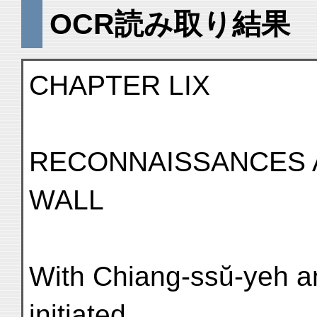
OCR読み取り結果
CHAPTER LIX
RECONNAISSANCES 
WALL
With Chiang-ssŭ-yeh 
initiated