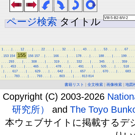
ページ検索
タイトル
1
.
.
.
.
|
.
.
.
.
12
.
.
.
.
|
.
.
.
.
22
.
.
.
.
|
.
.
.
.
32
.
.
.
.
|
.
.
.
.
43
.
.
.
.
|
.
.
.
.
53
.
.
.
.
|
.
.
.
.
67
.
.
.
155
.
153
154
156
157
.
.
|
.
.
.
.
166
.
.
.
.
|
.
.
.
.
178
.
.
.
.
|
.
.
.
.
188
.
.
.
.
|
.
.
.
.
199
.
.
.
.
.
.
.
.
293
.
.
.
.
|
.
.
.
.
308
.
.
.
.
|
.
.
.
.
319
.
.
.
.
|
.
.
.
.
332
.
.
.
.
|
.
.
.
.
345
.
.
.
.
|
.
.
.
.
359
.
.
.
.
|
.
.
.
.
453
.
.
.
.
|
.
.
.
.
465
.
.
.
.
|
.
.
.
.
478
.
.
.
.
|
.
.
.
.
491
.
.
.
.
|
.
.
.
.
505
.
.
.
.
|
.
.
.
.
518
.
.
.
.
|
.
.
.
.
617
.
.
.
.
|
.
.
.
.
629
.
.
.
.
|
.
.
.
.
642
.
.
.
.
|
.
.
.
.
657
.
.
.
.
|
.
.
.
.
670
.
.
.
.
|
.
.
.
.
683
.
.
.
.
|
.
.
.
.
783
.
.
.
.
|
.
.
.
.
793
.
.
.
.
|
.
.
.
.
803
.
.
.
.
|
.
.
.
.
813
814
書籍リスト
|
全文検索
|
画像検索
|
地図
Copyright (C) 2003-2026
Natio
研究所）
and
The Toyo B
本ウェブサイトに掲載するデ