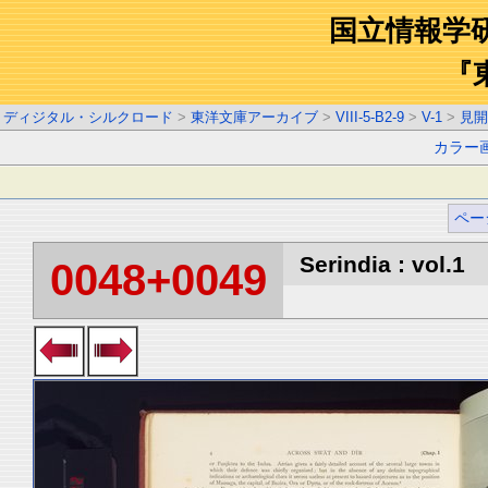
国立情報学
『
ディジタル・シルクロード
>
東洋文庫アーカイブ
>
VIII-5-B2-9
>
V-1
>
見開
カラー
ペー
Serindia : vol.1
0048+0049