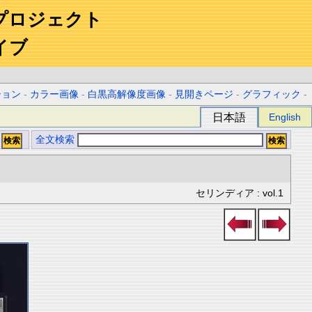
プロジェクト
イブ
ション
-
カラー画像
-
白黒高解像度画像
-
見開きページ
-
グラフィック
-
日本語
English
全文検索
セリンディア : vol.1