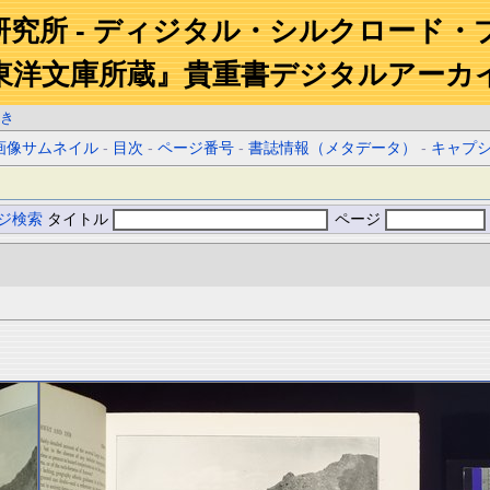
研究所 - ディジタル・シルクロード・
東洋文庫所蔵』貴重書デジタルアーカ
き
画像サムネイル
-
目次
-
ページ番号
-
書誌情報（メタデータ）
-
キャプ
ジ検索
タイトル
ページ