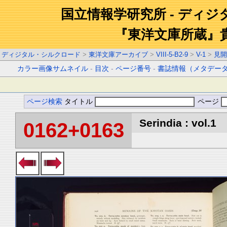
国立情報学研究所 - ディ
『東洋文庫所蔵』
ディジタル・シルクロード
>
東洋文庫アーカイブ
>
VIII-5-B2-9
>
V-1
>
見開
カラー画像サムネイル
-
目次
-
ページ番号
-
書誌情報（メタデー
ページ検索
タイトル
ページ
Serindia : vol.1
0162+0163